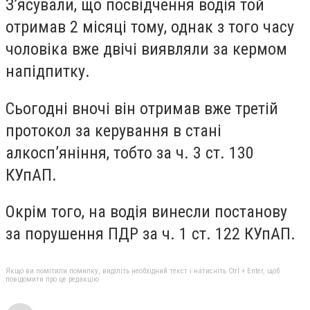
З’ясували, що посвідчення водія той
отримав 2 місяці тому, однак з того часу
чоловіка вже двічі виявляли за кермом
напідпитку.
Сьогодні вночі він отримав вже третій
протокол за керування в стані
алкосп’яніння, тобто за ч. 3 ст. 130
КУпАП.
Окрім того, на водія винесли постанову
за порушення ПДР за ч. 1 ст. 122 КУпАП.
Якщо ви помітили помилку, виділіть необхідний текст і натисніть Ctrl + Enter, щоб
повідомити про це редакцію