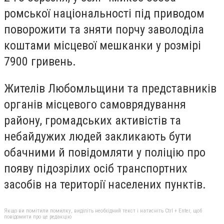
ромської національності під приводом
поворожити та зняти порчу заволоділа
коштами місцевої мешканки у розмірі
7900 гривень.
Жителів Любомльщини та представників
органів місцевого самоврядування
району, громадських активістів та
небайдужих людей закликають бути
обачними й повідомляти у поліцію про
появу підозрілих осіб транспортних
засобів на території населених пунктів.
Якщо ви помітили помилку, виділіть необхідний текст і натисніть Ctrl + Enter, щоб
повідомити про це редакцію