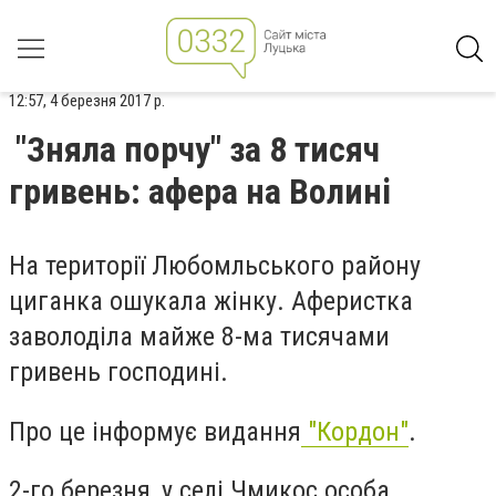
12:57, 4 березня 2017 р.
"Зняла порчу" за 8 тисяч
гривень: афера на Волині
На території Любомльського району
циганка ошукала жінку. Аферистка
заволоділа майже 8-ма тисячами
гривень господині.
Про це інформує видання
"Кордон"
.
2-го березня, у селі Чмикос особа