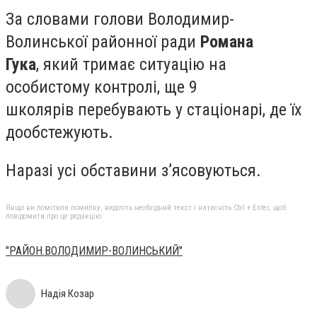
За словами голови Володимир-
Волинської районної ради
Романа
Гука
, який тримає ситуацію на
особистому контролі, ще 9
школярів перебувають у стаціонарі, де їх
дообстежують.
Наразі усі обставини з’ясовуються.
Якщо ви помітили помилку, виділіть необхідний текст і натисніть Ctrl + Enter, щоб
повідомити про це редакцію
"РАЙОН.ВОЛОДИМИР-ВОЛИНСЬКИЙ"
Надія Козар