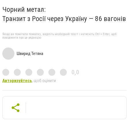
Чорний метал:
Транзит з Росії через Україну — 86 вагонів
Якщо ви помітили помилку, виділіть необхідний текст і натисніть Ctrl + Enter, щоб
повідомити про це редакцію
Швирид Тетяна
0,0
Авторизуйтесь
, щоб оцінити