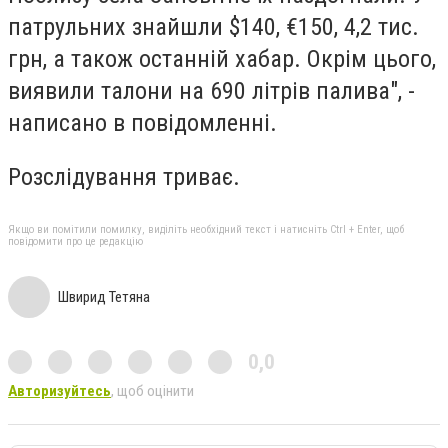
патрульних знайшли $140, €150, 4,2 тис.
грн, а також останній хабар. Окрім цього,
виявили талони на 690 літрів палива", -
написано в повідомленні.
Розслідування триває.
Якщо ви помітили помилку, виділіть необхідний текст і натисніть Ctrl + Enter, щоб
повідомити про це редакцію
Швирид Тетяна
0,0
Авторизуйтесь
, щоб оцінити