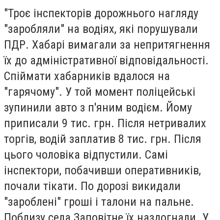
"Троє інспекторів дорожнього нагляду
"заробляли" на водіях, які порушували
ПДР. Хабарі вимагали за непритягнення
їх до адміністративної відповідальності.
Спіймати хабарників вдалося на
"гарячому". У той момент поліцейські
зупинили авто з п'яним водієм. Йому
приписали 9 тис. грн. Після нетривалих
торгів, водій заплатив 8 тис. грн. Після
цього чоловіка відпустили. Самі
інспектори, побачивши оперативників,
почали тікати. По дорозі викидали
"зароблені" гроші і талони на пальне.
Поблизу села Заповітне їх наздогнали. У