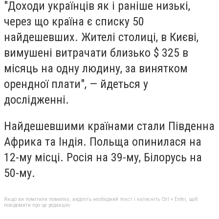
"Доходи українців як і раніше низькі,
через що країна є списку 50
найдешевших. Жителі столиці, в Києві,
вимушені витрачати близько $ 325 в
місяць на одну людину, за винятком
орендної плати", — йдеться у
дослідженні.
Найдешевшими країнами стали Південна
Африка та Індія. Польща опинилася на
12-му місці. Росія на 39-му, Білорусь на
50-му.
Якщо ви помітили помилку, виділіть необхідний текст і натисніть Ctrl + Enter, щоб
повідомити про це редакцію