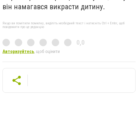
він намагався викрасти дитину.
Якщо ви помітили помилку, виділіть необхідний текст і натисніть Ctrl + Enter, щоб
повідомити про це редакцію
0,0
Авторизуйтесь
, щоб оцінити