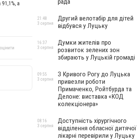
рада
 91,1%, а
Другий велотабір для дітей
21:48
3 серпня
відбувся у Луцьку
Думки жителів про
16:37
 оцінити
3 серпня
розвиток зелених зон
збирають у Луцькій громаді
З Кривого Рогу до Луцька
09:55
3 серпня
привезли роботи
Примаченко, Ройтбурда та
Делоне: виставка «КОД
колекціонера»
Доступність хірургічного
08:16
3 серпня
відділення обласної дитячої
лікарні перевірили у Луцьку