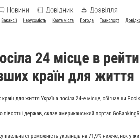
Новини
Довідник
Дозвілля
Вакансії
Нерухомість
Карта міста
Погода
Транспорт
Довідк
осіла 24 місце в рейти
ших країн для життя
раїн для життя Україна посіла 24-е місце, обігнавши Росію
ло півсотні держав, склав американський портал GoBankingR
купівельна спроможність українців на 71,9% нижче, ніж у жи