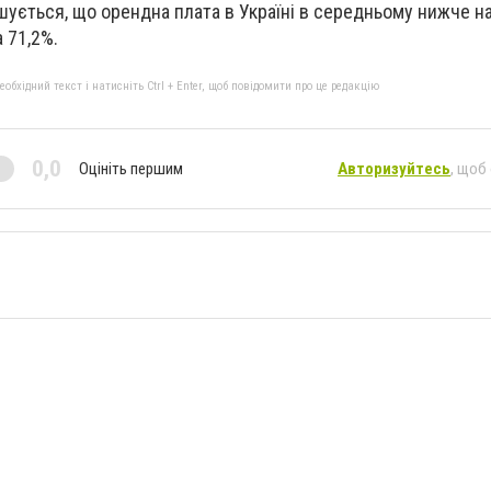
шується, що орендна плата в Україні в середньому нижче на
а 71,2%.
бхідний текст і натисніть Ctrl + Enter, щоб повідомити про це редакцію
0,0
Оцініть першим
Авторизуйтесь
, щоб