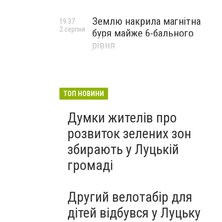
Землю накрила магнітна
19:37
2 серпня
буря майже 6-бального
рівня
ТОП НОВИНИ
Думки жителів про
розвиток зелених зон
збирають у Луцькій
громаді
Другий велотабір для
дітей відбувся у Луцьку