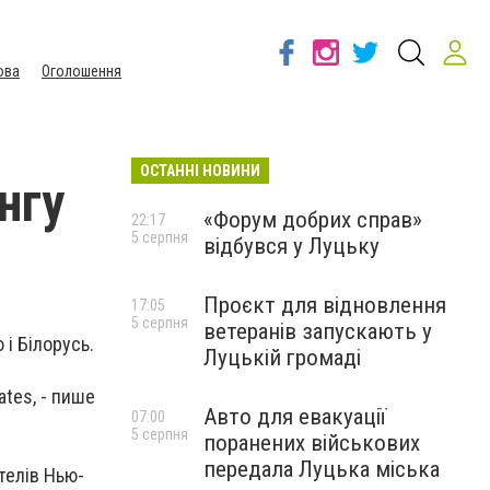
ова
Оголошення
ОСТАННІ НОВИНИ
нгу
«Форум добрих справ»
22:17
5 серпня
відбувся у Луцьку
Проєкт для відновлення
17:05
5 серпня
ветеранів запускають у
 і Білорусь.
Луцькій громаді
ates, - пише
Авто для евакуації
07:00
5 серпня
поранених військових
передала Луцька міська
телів Нью-