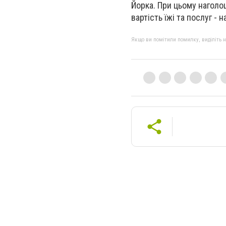
Йорка. При цьому наголо
вартість їжі та послуг - н
Якщо ви помітили помилку, виділіть нео