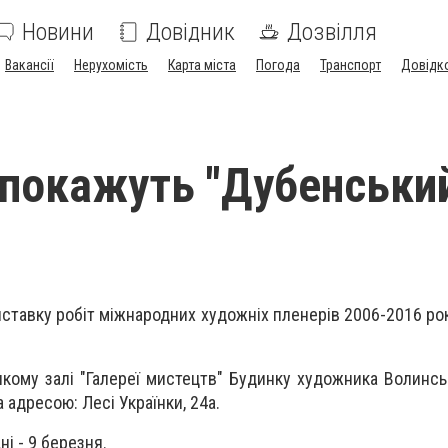
Новини
Довідник
Дозвілля
Вакансії
Нерухомість
Карта міста
Погода
Транспорт
Довідк
покажуть "Дубенськи
ставку робіт міжнародних художніх пленерів 2006-2016 рок
кому залі "Галереї мистецтв" Будинку художника Волинсько
 адресою: Лесі Українки, 24а.
ні - 9 березня.