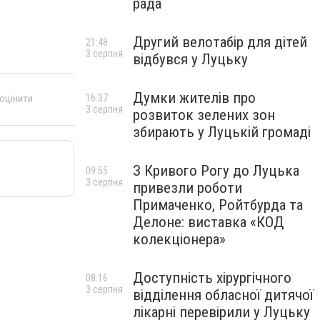
рада
Другий велотабір для дітей
21:48
3 серпня
відбувся у Луцьку
Думки жителів про
16:37
 оцінити
3 серпня
розвиток зелених зон
збирають у Луцькій громаді
З Кривого Рогу до Луцька
09:55
3 серпня
привезли роботи
Примаченко, Ройтбурда та
Делоне: виставка «КОД
колекціонера»
Доступність хірургічного
08:16
3 серпня
відділення обласної дитячої
лікарні перевірили у Луцьку