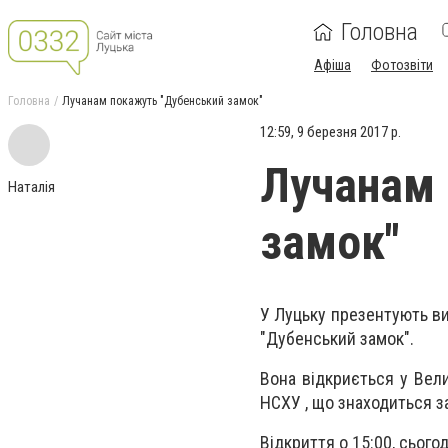
Головна
Афіша
Фотозвіти
Головна
Лучанам покажуть "Дубенський замок"
12:59, 9 березня 2017 р.
Лучанам 
Наталія
замок"
У Луцьку презентують ви
"Дубенський замок".
Вона відкриється у Вели
НСХУ , що знаходиться за
Відкриття о 15:00, сьогод