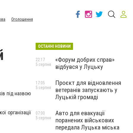
ова
Оголошення
ОСТАННІ НОВИНИ
й
«Форум добрих справ»
22:17
5 серпня
відбувся у Луцьку
Проєкт для відновлення
17:05
5 серпня
ветеранів запускають у
ів під назвою
Луцькій громаді
ї організації
Авто для евакуації
07:00
5 серпня
поранених військових
передала Луцька міська