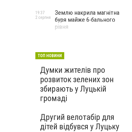
Землю накрила магнітна
19:37
2 серпня
буря майже 6-бального
рівня
ТОП НОВИНИ
Думки жителів про
розвиток зелених зон
збирають у Луцькій
громаді
Другий велотабір для
дітей відбувся у Луцьку