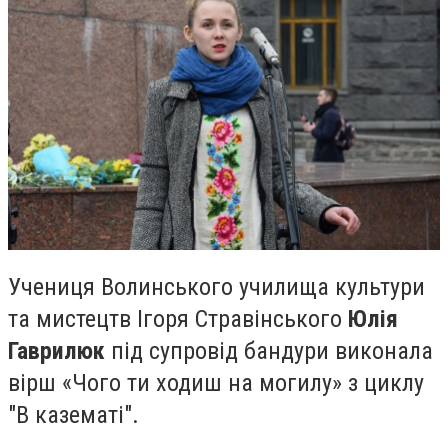
Учениця Волинського училища культури
та мистецтв Ігоря Стравінського
Юлія
Гаврилюк
під супровід бандури виконала
вірш «Чого ти ходиш на могилу» з циклу
"В казематі".