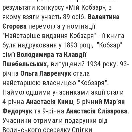
результати конкурсу «Мій Кобзар», в
якому взяли участь 89 осіб.
Валентина
Єгорова
перемогла у номінації
"Найстаріше видання Кобзаря" - її книга
була надрукована у 1893 році, "Кобзар"
сім’ї
Володимира та Клавдії
Пшебельських,
випущений 1934 року. 93-
річна
Ольга Лавренчук
стала
найстаршою власницею "Кобзаря".
Наймолодшими учасниками акції стали
4-річна
Анастасія Книш
, 5-річний
Мар’ян
Федорчук
та 9-річна
Анастасія Єлізарова
.
Учасники отримали подарунки від
Волинського осередку Спілки