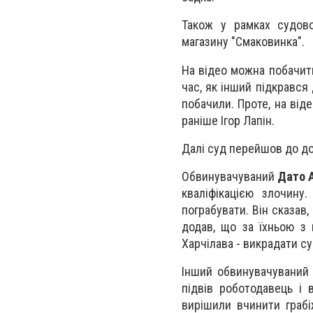
Також у рамках судово
магазину "Смаковинка".
На відео можна побачити
час, як інший підкрався
побачили. Проте, на від
раніше Ігор Лапін.
Далі суд перейшов до д
Обвинувачуваний
Дато 
кваліфікацією злочину
пограбувати. Він сказав,
додав, що за їхньою з
Харчілава - викрадати су
Інший обвинувачуваний Е
підвів роботодавець і
вирішили вчинити грабі