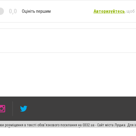
0,0
Оцініть першим
Авторизуйтесь
, щоб
ви розміщення в тексті обов'язкового посилання на 0332.ua - Сайт міста Луцька. Для
жерела. Порушення виняткових прав переслідується Законом.