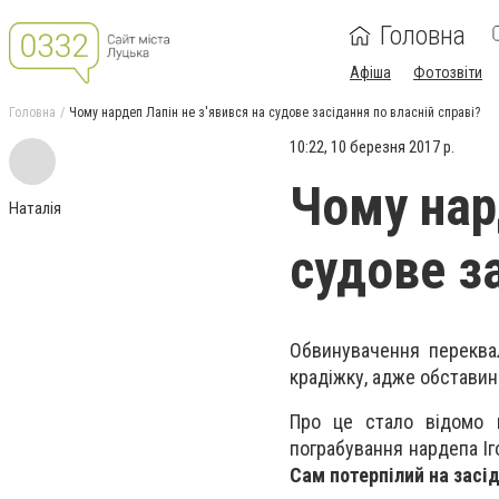
Головна
Афіша
Фотозвіти
Головна
Чому нардеп Лапін не з'явився на судове засідання по власній справі?
10:22, 10 березня 2017 р.
Чому нар
Наталія
судове за
Обвинувачення переква
крадіжку, адже обставин
Про це стало відомо в
пограбування нардепа Іг
Сам потерпілий на засід