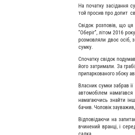
На початку засідання 
той просив про допит с
Свідок розповів, що ця
"Оберіг", літом 2016 ро
розмовляли двоє осіб, з
сумку.
Спочатку свідок подумав
його затримали. За граб
припаркованого збоку авт
Власник сумки забрав її
автомобілем намагався 
намагаючись знайти інш
бачив. Чоловік зауважив,
Відповідаючи на запита
вчинений вранці, і сере
садка.