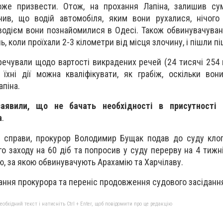
оже призвести. Отож, на прохання Лапіна, залишив сум
ачив, що водій автомобіля, яким вони рухалися, нічог
 водієм вони познайомилися в Одесі. Також обвинувачуван
 коли проїхали 2-3 кілометри від місця злочину, і пішли пі
ечували щодо вартості викрадених речей (24 тисячі 254 г
їхні дії можна кваліфікувати, як грабіж, оскільки во
апіна.
аявили, що не бачать необхідності в присутності 
а
.
и справи, прокурор Володимир Бущак подав до суду кло
 заходу на 60 діб та попросив у суду перерву на 4 тижні,
ю, за якою обвинувачують Арахамію та Харчілаву.
ння прокурора та переніс продовження судового засідання 
бхідний текст і натисніть Ctrl + Enter, щоб повідомити про це редакцію