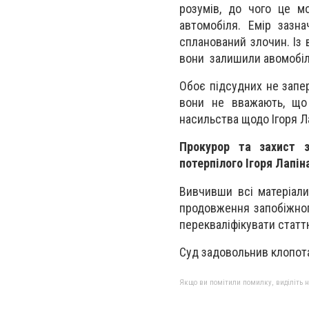
розумів, до чого це м
автомобіля. Емір зазн
спланований злочин. Із
вони залишили авомобіль,
Обоє підсудних не запер
вони не вважають, що 
насильства щодо Ігоря Л
Прокурор та захист з
потерпілого Ігоря Лапін
Вивчивши всі матеріал
продовження запобіжного
перекваліфікувати статт
Суд задовольнив клопота
Якщо ви помітили помилку, виділіть нео