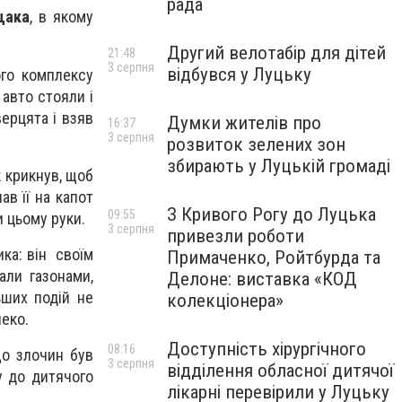
рада
щака
, в якому
Другий велотабір для дітей
21:48
3 серпня
відбувся у Луцьку
ого комплексу
 авто стояли і
ерцята і взяв
Думки жителів про
16:37
3 серпня
розвиток зелених зон
збирають у Луцькій громаді
к крикнув, щоб
в її на капот
З Кривого Рогу до Луцька
09:55
и цьому руки.
3 серпня
привезли роботи
ика: він своїм
Примаченко, Ройтбурда та
али газонами,
Делоне: виставка «КОД
ьших подій не
колекціонера»
леко.
Доступність хірургічного
08:16
що злочин був
3 серпня
відділення обласної дитячої
у до дитячого
лікарні перевірили у Луцьку