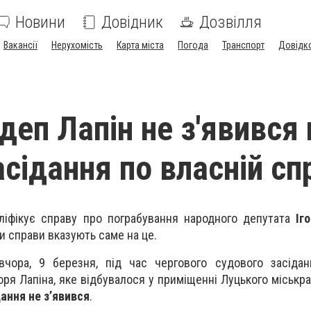
Новини
Довідник
Дозвілля
Вакансії
Нерухомість
Карта міста
Погода
Транспорт
Довідк
деп Лапін не з'явився 
сідання по власній сп
ліфікує справу про пограбування народного депутата
Іг
и справи вказують саме на це.
чора, 9 березня, під час чергового судового засідан
оря Лапіна, яке відбувалося у приміщенні Луцького міськр
ання не з’явився
.