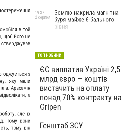
постереження
Землю накрила магнітна
19:37
2 серпня
буря майже 6-бального
рівня
омобіля в той
и, щоб його не
к стверджував
ТОП НОВИНИ
ЄС виплатив Україні 2,5
погоджується з
млрд євро — коштів
ну, яку мали
вистачить на оплату
ілів. Арахамія
ідволікати, а
понад 70% контракту на
Gripen
оботу, але їх
ад. Тому вони
Генштаб ЗСУ
сть, тому він