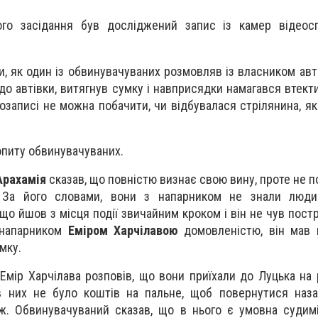
го засідання був досліджений запис із камер відеос
, як один із обвинувачуваних розмовляв із власником авт
 до автівки, витягнув сумку і навприсядки намагався втект
еозаписі не можна побачити, чи відбувалася стрілянина, я
опиту обвинувачуваних.
Арахамія
сказав, що повністю визнає свою вину, проте не 
. За його словами, вони з напарником не знали люди
 що йшов з місця події звичайним кроком і він не чув постр
 напарником
Еміром Харчілавою
домовленістю, він мав в
мку.
мір Харчілава розповів, що вони приїхали до Луцька на р
 в них не було коштів на пальне, щоб повернутися наз
ж. Обвинувачуваний сказав, що в нього є умовна судимі