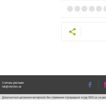
З питань реклами:
rek@citysites.ua
Допускається цитування матеріалів без отримання попередньої згоди 0332.ua за умо
гіперпосилання на цитовані статті не нижче другого абзацу в тексті або в якості д