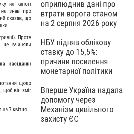
оприлюднив дані про
ку на капоті
о не знав про
втрати ворога станом
ий сказав, що
на 2 серпня 2026 року
шки.
ривні). Проте
НБУ підняв облікову
ни не вчиняли
ставку до 15,5%:
причини посилення
на засіданні
монетарної політики
потання щодо
Вперше Україна надала
 щоб він зміг
допомогу через
Механізм цивільного
на 7 квітня.
захисту ЄС