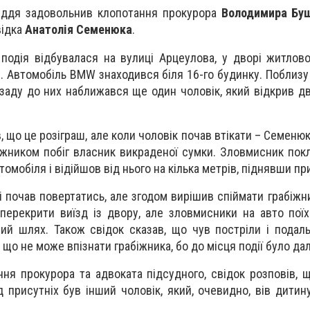
суддя задовольнив клопотання прокурора
Володимира Бу
відка
Анатолія Семенюка
.
 подія відбувалася на вулиці Арцеулова, у дворі житлов
ку. Автомобіль BMW знаходився біля 16-го будинку. Поблизу
заду до них наближався ще один чоловік, який відкрив дв
, що це розіграш, але коли чоловік почав втікати – Семеню
іжником побіг власник викраденої сумки. Зловмисник покла
омобіля і відійшов від нього на кілька метрів, піднявши пр
 і почав повертатись, але згодом вирішив спіймати грабіжн
перекрити виїзд із двору, але зловмисники на авто поїх
ий шлях. Також свідок сказав, що чув постріли і подал
 що не може впізнати грабіжника, бо до місця події було да
ння прокурора та адвоката підсудного, свідок розповів, 
д присутніх був інший чоловік, який, очевидно, вів дитин