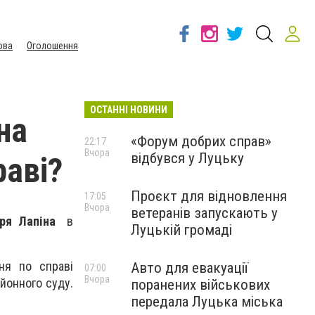
ова
Оголошення
ОСТАННІ НОВИНИ
на
«Форум добрих справ»
22:17
Вчора
відбувся у Луцьку
раві?
Проєкт для відновлення
17:05
Вчора
ветеранів запускають у
оря Лапіна
в
Луцькій громаді
ня по справі
Авто для евакуації
07:00
Вчора
айонного суду.
поранених військових
передала Луцька міська