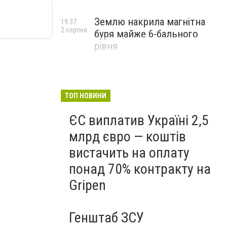
Землю накрила магнітна
19:37
2 серпня
буря майже 6-бального
рівня
ТОП НОВИНИ
ЄС виплатив Україні 2,5
млрд євро — коштів
вистачить на оплату
понад 70% контракту на
Gripen
Генштаб ЗСУ