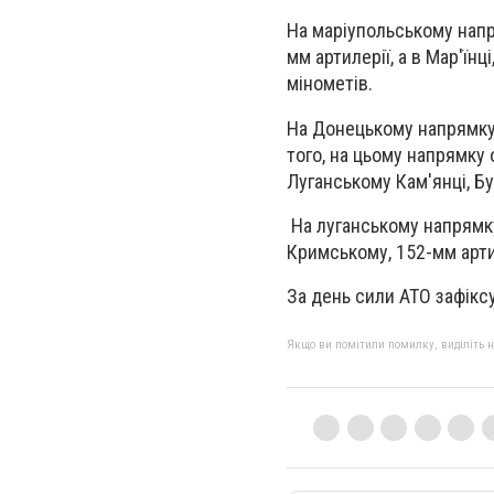
На маріупольському напр
мм артилерії, а в Мар'їнц
мінометів.‎
На Донецькому напрямку 
того, на цьому напрямку 
Луганському Кам'янці, Бу
‎ На луганському напрямк
Кримському, 152-мм арти
За день сили АТО зафіксу
Якщо ви помітили помилку, виділіть нео