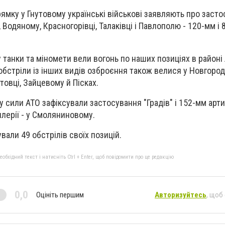
ямку у ‎Гнутовому українські військові заявляють про засто
і, ‎Водяному, Красногорівці, Талаківці і Павлополю - 120-мм і
танки та міномети вели вогонь по наших позиціях в районі 
обстріли із інших видів озброєння ‎також велися у Новгоро
товці, Зайцевому й Пісках.‎
у сили АТО зафіксували застосування "Градів" і 152-мм артил
лерії - у Смоляниновому.‎
вали 49 обстрілів своїх позицій.
бхідний текст і натисніть Ctrl + Enter, щоб повідомити про це редакцію
0,0
Оцініть першим
Авторизуйтесь
, щоб