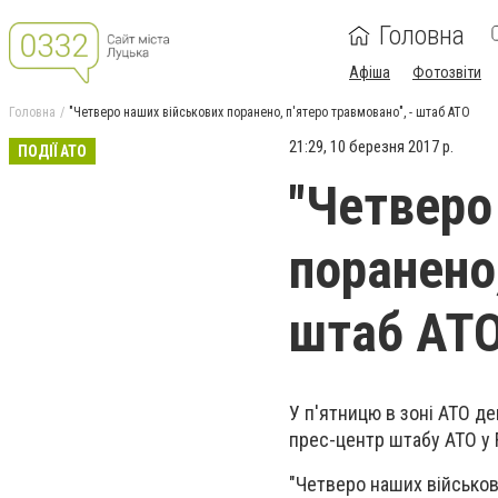
Головна
Афіша
Фотозвіти
Головна
‎"Четверо наших військових поранено, п'ятеро травмовано", - штаб АТО
21:29, 10 березня 2017 р.
ПОДІЇ АТО
‎"Четвер
поранено,
штаб АТ
У п'ятницю в зоні АТО д
прес-центр штабу АТО у F
‎"Четверо наших військов