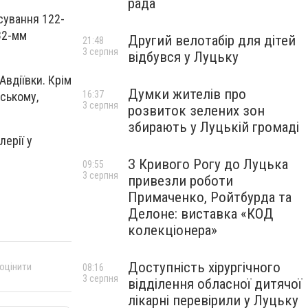
рада
сування 122-
 82-мм
Другий велотабір для дітей
21:48
3 серпня
відбувся у Луцьку
Авдіївки. Крім
Думки жителів про
16:37
дському,
3 серпня
розвиток зелених зон
збирають у Луцькій громаді
ерії ‎у
З Кривого Рогу до Луцька
09:55
3 серпня
привезли роботи
Примаченко, Ройтбурда та
Делоне: виставка «КОД
колекціонера»
Доступність хірургічного
 оцінити
08:16
3 серпня
відділення обласної дитячої
лікарні перевірили у Луцьку