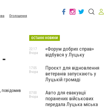
ова
Оголошення
ОСТАННІ НОВИНИ
«Форум добрих справ»
22:17
Вчора
відбувся у Луцьку
 -
Проєкт для відновлення
17:05
Вчора
ветеранів запускають у
Луцькій громаді
 ‎повідомив
Авто для евакуації
07:00
Вчора
поранених військових
передала Луцька міська