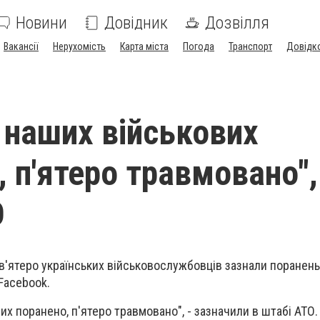
Новини
Довідник
Дозвілля
Вакансії
Нерухомість
Карта міста
Погода
Транспорт
Довідк
о наших військових
 п'ятеро травмовано",
О
ев'ятеро українських військовослужбовців зазнали поранень,
acebook.‎
их поранено, п'ятеро травмовано", - зазначили в штабі АТО.‎