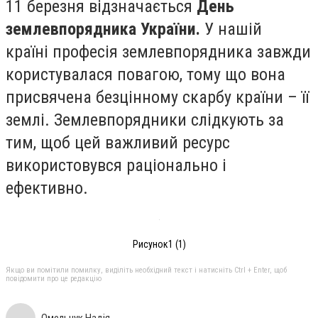
11 березня відзначається
День
землевпорядника України.
У нашій
країні професія землевпорядника завжди
користувалася повагою, тому що вона
присвячена безцінному скарбу країни – її
землі. Землевпорядники слідкують за
тим, щоб цей важливий ресурс
використовувся раціонально і
ефективно.
Рисунок1 (1)
Якщо ви помітили помилку, виділіть необхідний текст і натисніть Ctrl + Enter, щоб
повідомити про це редакцію