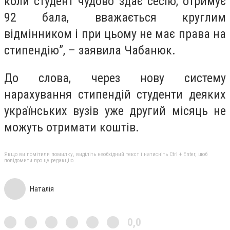
коли студент чудово здає сесію, отримує
92 бала, вважається круглим
відмінником і при цьому не має права на
стипендію”, – заявила Чабанюк.
До слова, через нову систему
нарахування стипендій студенти деяких
українських вузів уже другий місяць не
можуть отримати коштів.
Якщо ви помітили помилку, виділіть необхідний текст і натисніть Ctrl + Enter, щоб
повідомити про це редакцію
Наталія
0,0