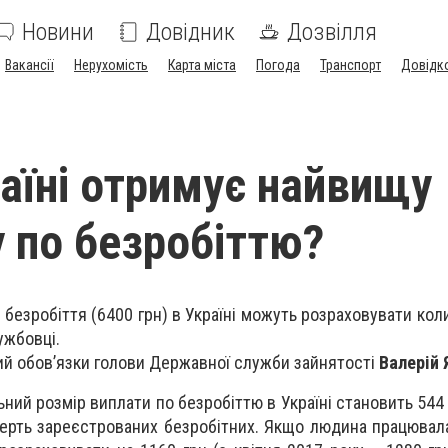
Новини
Довідник
Дозвілля
Вакансії
Нерухомість
Карта міста
Погода
Транспорт
Довідк
раїні отримує найвищу
 по безробіттю?
 безробіття (6400 грн) в Україні можуть розраховувати ко
ужбовці.
ий обов’язки голови Державної служби зайнятості
Валерій
ьний розмір виплати по безробіттю в Україні становить 544 
верть зареєстрованих безробітних. Якщо людина працювала