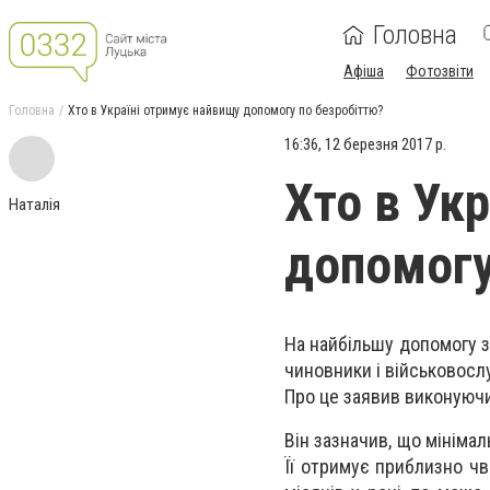
Головна
Афіша
Фотозвіти
Головна
Хто в Україні отримує найвищу допомогу по безробіттю?
16:36, 12 березня 2017 р.
Хто в Ук
Наталія
допомогу
На найбільшу допомогу з
чиновники і військовосл
Про це заявив виконуюч
Він зазначив, що мінімал
Її отримує приблизно ч