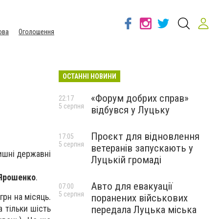
ова
Оголошення
ОСТАННІ НОВИНИ
«Форум добрих справ»
22:17
5 серпня
відбувся у Луцьку
Проєкт для відновлення
17:05
5 серпня
ветеранів запускають у
лишні державні
Луцькій громаді
 Ярошенко
.
Авто для евакуації
07:00
5 серпня
грн на місяць.
поранених військових
 тільки шість
передала Луцька міська