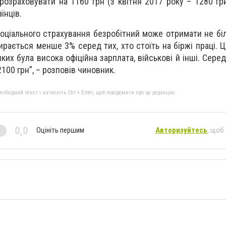
 розраховувати на 1160 грн (з квітня 2017 року – 1280 гр
їнців.
оціального страхування безробітний може отримати не бі
ирається менше 3% серед тих, хто стоїть на біржі праці. Ц
ких була висока офіційна зарплата, військові й інші. Сере
100 грн”, – розповів чиновник.
бхідний текст і натисніть Ctrl + Enter, щоб повідомити про це редакцію
0,0
Оцініть першим
Авторизуйтесь
, щоб