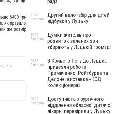
ивень). Це ще
рада
Другий велотабір для дітей
21:48
льше 6400 грн
3 серпня
відбувся у Луцьку
е, як правило,
дній же розмір
Думки жителів про
16:37
3 серпня
розвиток зелених зон
збирають у Луцькій громаді
З Кривого Рогу до Луцька
09:55
3 серпня
 оцінити
привезли роботи
Примаченко, Ройтбурда та
Делоне: виставка «КОД
колекціонера»
Доступність хірургічного
08:16
3 серпня
відділення обласної дитячої
лікарні перевірили у Луцьку