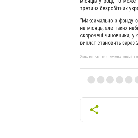
місяців у році, то може
третина безробітних укра
“Максимально з фонду с
на місяць, але таких наб
скорочені чиновники, у я
виплат становить зараз 2
Якщо ви помітили помилку, виділіть нео