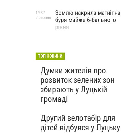
Землю накрила магнітна
19:37
2 серпня
буря майже 6-бального
рівня
ТОП НОВИНИ
Думки жителів про
розвиток зелених зон
збирають у Луцькій
громаді
Другий велотабір для
дітей відбувся у Луцьку