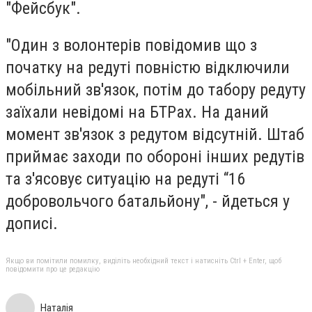
"Фейсбук".
"Один з волонтерів повідомив що з
початку на редуті повністю відключили
мобільний зв'язок, потім до табору редуту
заїхали невідомі на БТРах. На даний
момент зв'язок з редутом відсутній. Штаб
приймає заходи по обороні інших редутів
та з'ясовує ситуацію на редуті “16
добровольчого батальйону", - йдеться у
дописі.
Якщо ви помітили помилку, виділіть необхідний текст і натисніть Ctrl + Enter, щоб
повідомити про це редакцію
Наталія