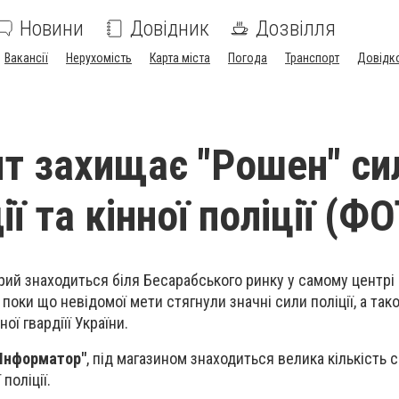
Новини
Довідник
Дозвілля
Вакансії
Нерухомість
Карта міста
Погода
Транспорт
Довідк
т захищає "Рошен" с
ї та кінної поліції (Ф
трий знаходиться біля Бесарабського ринку у самому центрі
оки що невідомої мети стягнули значні сили поліції, а так
ої гвардіїї України.
"Інформатор"
, під магазином знаходиться велика кількість с
 поліції.