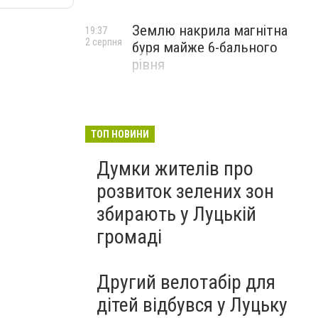
Землю накрила магнітна
19:37
2 серпня
буря майже 6-бального
рівня
ТОП НОВИНИ
Думки жителів про
розвиток зелених зон
збирають у Луцькій
громаді
Другий велотабір для
дітей відбувся у Луцьку