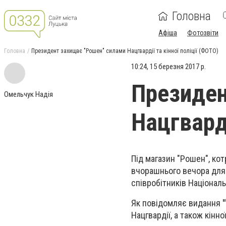
Головна
Афіша
Фотозвіти
Головна
Президент захищає "Рошен" силами Нацгвардії та кінної поліції (ФОТО)
10:24, 15 березня 2017 р.
Президен
Омельчук Надія
Нацгварді
Під магазин "Рошен", ко
вчорашнього вечора для п
співробітників Національн
Як повідомляє видання
Нацгвардії, а також кінної