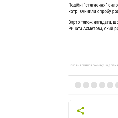
Подібні "стягнення" сило
котрі вчинили спробу ро
Варто також нагадати, щ
Рината Ахметова, який р
Якщо ви помітили помилку, виділіть нео