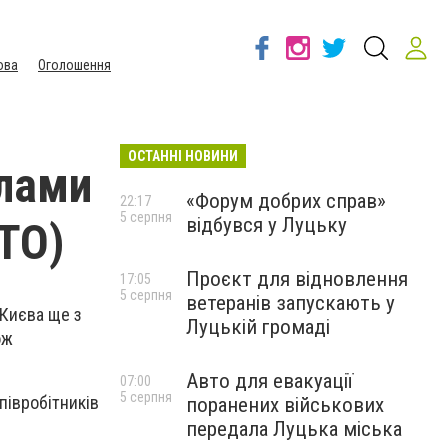
ова
Оголошення
ОСТАННІ НОВИНИ
илами
«Форум добрих справ»
22:17
5 серпня
відбувся у Луцьку
ОТО)
Проєкт для відновлення
17:05
5 серпня
ветеранів запускають у
 Києва ще з
Луцькій громаді
ож
Авто для евакуації
07:00
5 серпня
півробітників
поранених військових
передала Луцька міська