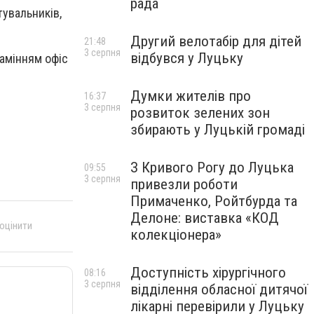
рада
тувальників,
Другий велотабір для дітей
21:48
3 серпня
відбувся у Луцьку
камінням офіс
Думки жителів про
16:37
3 серпня
розвиток зелених зон
збирають у Луцькій громаді
З Кривого Рогу до Луцька
09:55
3 серпня
привезли роботи
Примаченко, Ройтбурда та
Делоне: виставка «КОД
 оцінити
колекціонера»
Доступність хірургічного
08:16
3 серпня
відділення обласної дитячої
лікарні перевірили у Луцьку