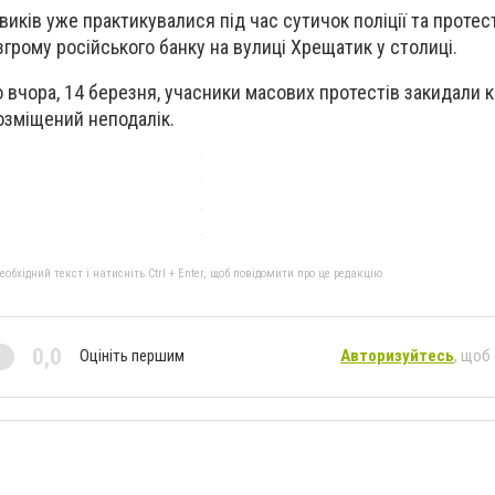
виків уже практикувалися під час сутичок поліції та протес
згрому російського банку на вулиці Хрещатик у столиці.
о вчора, 14 березня, учасники масових протестів закидали 
озміщений неподалік.
бхідний текст і натисніть Ctrl + Enter, щоб повідомити про це редакцію
0,0
Оцініть першим
Авторизуйтесь
, щоб