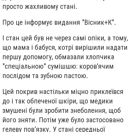
просто жахливому стані.
Про це інформує видання "Вісник+К".
І стан цей був не через самі опіки, а тому,
що мама і бабуся, котрі вирішили надати
першу допомогу, обмазали хлопчика
"спеціальною" сумішшю: коров'ячим
послідом та зубною пастою.
Цей покрив настільки міцно приклеївся
до і так обпеченої шкіри, що медики
змушені були зробити знеболення, щоб
його зняти. Потім уже було застосовано
гелеву пов’язку. У стані середньої