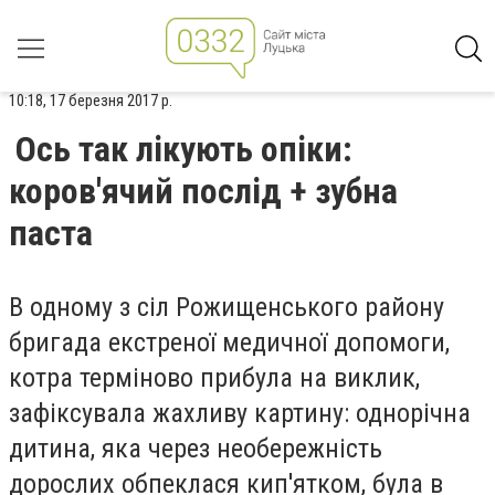
10:18, 17 березня 2017 р.
Ось так лікують опіки:
коров'ячий послід + зубна
паста
В одному з сіл Рожищенського району
бригада екстреної медичної допомоги,
котра терміново прибула на виклик,
зафіксувала жахливу картину: однорічна
дитина, яка через необережність
дорослих обпеклася кип'ятком, була в