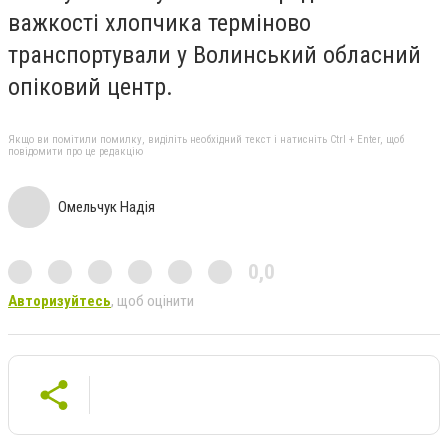
важкості хлопчика терміново
транспортували у Волинський обласний
опіковий центр.
Якщо ви помітили помилку, виділіть необхідний текст і натисніть Ctrl + Enter, щоб
повідомити про це редакцію
Омельчук Надія
0,0
Авторизуйтесь
, щоб оцінити