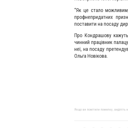
“Як це стало можливим,
профнепридатних призн
поставити на посаду дир
Про Кондрашову кажуть,
чинний працівник палацу
неї, на посаду претенду
Ольга Новікова.
Якщо ви помітили помилку, виділіть нео