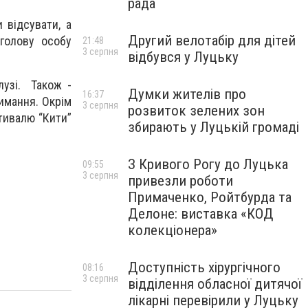
рада
 відсувати, а
Другий велотабір для дітей
голову особу
21:48
3 серпня
відбувся у Луцьку
лузі. Також -
Думки жителів про
16:37
римання. Окрім
3 серпня
розвиток зелених зон
тивалю “Кити”
збирають у Луцькій громаді
З Кривого Рогу до Луцька
09:55
3 серпня
привезли роботи
Примаченко, Ройтбурда та
Делоне: виставка «КОД
колекціонера»
Доступність хірургічного
08:16
3 серпня
відділення обласної дитячої
лікарні перевірили у Луцьку