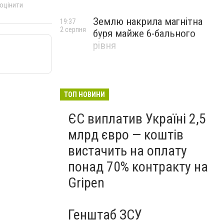
 оцінити
Землю накрила магнітна
19:37
2 серпня
буря майже 6-бального
рівня
ТОП НОВИНИ
ЄС виплатив Україні 2,5
млрд євро — коштів
вистачить на оплату
понад 70% контракту на
Gripen
Генштаб ЗСУ