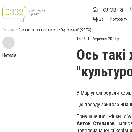
Головна
Афіша
Фотозвіти
Головна
Ось такі жінки нині керують "культурою" (ФОТО)
14:38, 19 березня 2017 р.
Ось такі
Наталія
"культур
У Маріуполі обрали керів
Цю посаду зайняла
Яна 
Призначення жінки обу
Антон Степанов
написа
новопризначеної керівн