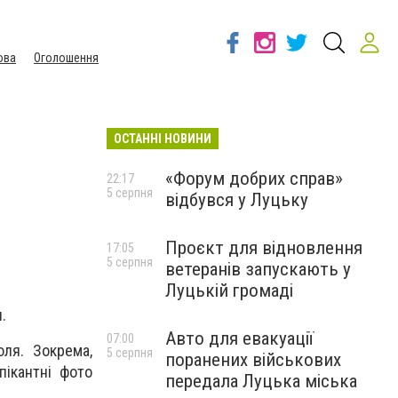
ова
Оголошення
ОСТАННІ НОВИНИ
«Форум добрих справ»
22:17
5 серпня
відбувся у Луцьку
Проєкт для відновлення
17:05
5 серпня
ветеранів запускають у
Луцькій громаді
я.
Авто для евакуації
07:00
оля. Зокрема,
5 серпня
поранених військових
пікантні фото
передала Луцька міська