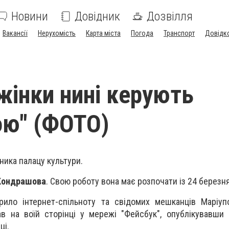
Новини
Довідник
Дозвілля
Вакансії
Нерухомість
Карта міста
Погода
Транспорт
Довідк
 жінки нині керують
ою" (ФОТО)
ника палацу культури.
Кондрашова
. Свою роботу вона має розпочати із 24 березн
рило інтернет-спільноту та свідомих мешканців Маріуп
в на воїй сторінці у мережі "Фейсбук", опублікувавши 
иці.