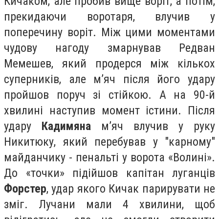
Кичаком, але пробив вище воріт, а потім,
прекидаючи воротаря, влучив у
поперечину воріт. Між цими моментами
чудову нагоду змарнував Редван
Мемешев, який продерся між кількох
суперників, але м’яч після його удару
пройшов поруч зі стійкою. А на 90-й
хвилині наступив момент істини. Після
удару
Кадимяна
м’яч влучив у руку
Никитюку, який перебував у "карному"
майданчику - пенальті у ворота «Волині».
До «точки» підійшов капітан луганців
Форстер
, удар якого Кичак парирувати не
зміг. Лучани мали 4 хвилини, щоб