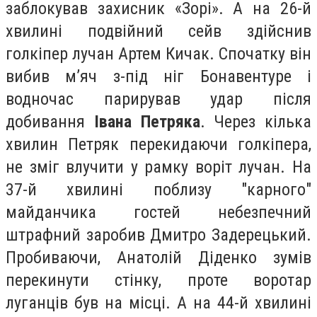
заблокував захисник «Зорі». А на 26-й
хвилині подвійний сейв здійснив
голкіпер лучан Артем Кичак. Спочатку він
вибив м’яч з-під ніг Бонавентуре і
водночас парирував удар після
добивання
Івана Петряка
. Через кілька
хвилин Петряк перекидаючи голкіпера,
не зміг влучити у рамку воріт лучан. На
37-й хвилині поблизу "карного"
майданчика гостей небезпечний
штрафний заробив Дмитро Задерецький.
Пробиваючи, Анатолій Діденко зумів
перекинути стінку, проте воротар
луганців був на місці. А на 44-й хвилині