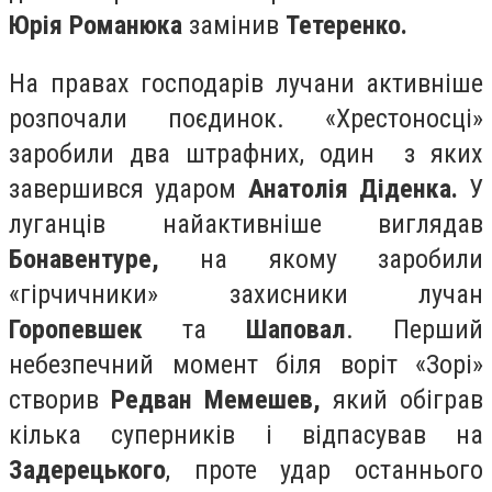
Юрія Романюка
замінив
Тетеренко.
На правах господарів лучани активніше
розпочали поєдинок. «Хрестоносці»
заробили два штрафних, один з яких
завершився ударом
Анатолія Діденка.
У
луганців найактивніше виглядав
Бонавентуре,
на якому заробили
«гірчичники» захисники лучан
Горопевшек
та
Шаповал
. Перший
небезпечний момент біля воріт «Зорі»
створив
Редван Мемешев,
який обіграв
кілька суперників і відпасував на
Задерецького
, проте удар останнього