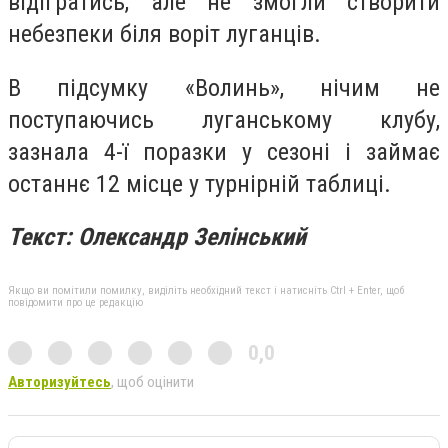
відігратись, але не змогли створити
небезпеки біля воріт луганців.
В підсумку «Волинь», нічим не
поступаючись луганському клубу,
зазнала 4-ї поразки у сезоні і займає
останнє 12 місце у турнірній таблиці.
Текст: Олександр Зелінський
Якщо ви помітили помилку, виділіть необхідний текст і натисніть Ctrl + Enter, щоб
повідомити про це редакцію
0,0
Авторизуйтесь
, щоб оцінити