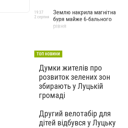
Землю накрила магнітна
19:37
2 серпня
буря майже 6-бального
рівня
ТОП НОВИНИ
Думки жителів про
розвиток зелених зон
збирають у Луцькій
громаді
Другий велотабір для
дітей відбувся у Луцьку