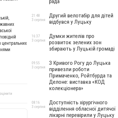
рада
Другий велотабір для дітей
21:48
ькій,
3 серпня
відбувся у Луцьку
ржавних
аської
Думки жителів про
повідній
16:37
3 серпня
розвиток зелених зон
ми центральних
збирають у Луцькій громаді
ннями
З Кривого Рогу до Луцька
09:55
3 серпня
привезли роботи
Примаченко, Ройтбурда та
Делоне: виставка «КОД
колекціонера»
 оцінити
Доступність хірургічного
08:16
3 серпня
відділення обласної дитячої
лікарні перевірили у Луцьку