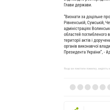
Глави держави.
“Визнати за доцільне про
Рівненській, Сумській, 
адміністраціях Волинсько
областей поглибленого в
території актів і доруче
органів виконавчої влад
Президента України”, - 
Якщо ви помітили помилку, виділіть нео