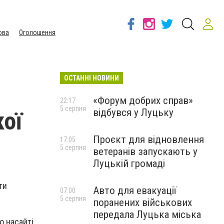
ова
Оголошення
ОСТАННІ НОВИНИ
«Форум добрих справ»
22:17
5 серпня
відбувся у Луцьку
кої
Проєкт для відновлення
17:05
5 серпня
ветеранів запускають у
Луцькій громаді
ти
Авто для евакуації
07:00
5 серпня
поранених військових
передала Луцька міська
о насайті