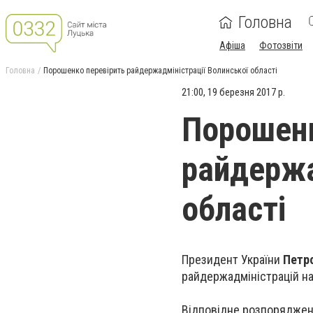
Головна
Афіша
Фотозвіти
Головна
Порошенко перевірить райдержадміністрації Волинської області
21:00, 19 березня 2017 р.
Порошенк
райдержа
області
Президент України
Петр
райдержадміністрацій на
Відповідне розпоряджен