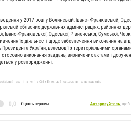
ведення у 2017 році у Волинській, Івано- Франківській, Одес
Черкаській обласних державних адміністраціях, районних де
ї, Івано-Франківської, Одеської, Рівненської, Сумської, Черк
ивчення їх діяльності щодо забезпечення виконання на від
нь Президента України, взаємодії з територіальними органа
и стосовно виконання завдань, визначених актами і доруче
йдеться у розпорядженні.
бхідний текст і натисніть Ctrl + Enter, щоб повідомити про це редакцію
0,0
Оцініть першим
Авторизуйтесь
, щоб