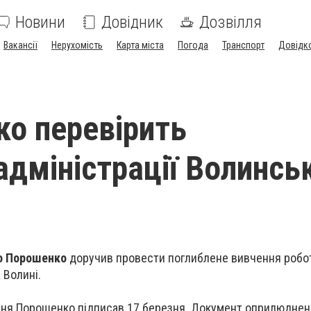
Новини
Довідник
Дозвілля
Вакансії
Нерухомість
Карта міста
Погода
Транспорт
Довідк
о перевірить
дміністрації Волинсь
о Порошенко
доручив провести поглиблене вивчення робо
 Волині.
ня Порошенко підписав 17 березня. Документ оприлюднен