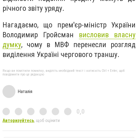
річного звіту уряду.
Нагадаємо, що прем'єр-міністр України
Володимир Гройсман
висловив власну
думку
, чому в МВФ перенесли розгляд
виділення Україні чергового траншу.
Якщо ви помітили помилку, виділіть необхідний текст і натисніть Ctrl + Enter, щоб
повідомити про це редакцію
Наталія
0,0
Авторизуйтесь
, щоб оцінити