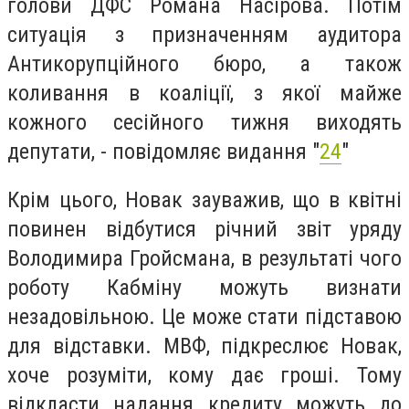
голови ДФС Романа Насірова. Потім
ситуація з призначенням аудитора
Антикорупційного бюро, а також
коливання в коаліції, з якої майже
кожного сесійного тижня виходять
депутати, - повідомляє видання "
24
"
Крім цього, Новак зауважив, що в квітні
повинен відбутися річний звіт уряду
Володимира Гройсмана, в результаті чого
роботу Кабміну можуть визнати
незадовільною. Це може стати підставою
для відставки. МВФ, підкреслює Новак,
хоче розуміти, кому дає гроші. Тому
відкласти надання кредиту можуть до