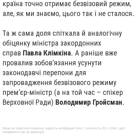
країна точно отримає безвізовий режим,
але, як ми знаємо, цього так і не сталося.
Та ж сама доля спіткала й аналогічну
обіцянку міністра закордонних
справ
Павла Клімкіна
. А раніше вже
провалив зобов’язання усунути
законодавчі перепони для
запровадження безвізового режиму
прем’єр-міністр (а на той час – спікер
Верховної Ради)
Володимир Гройсман
.
Якщо ви помітили помилку, виділіть необхідний текст і натисніть Ctrl + Enter, щоб
повідомити про це редакцію