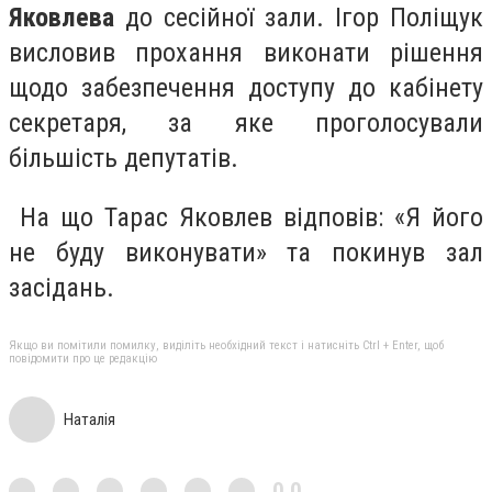
Яковлева
до сесійної зали. Ігор Поліщук
висловив прохання виконати рішення
щодо забезпечення доступу до кабінету
секретаря, за яке проголосували
більшість депутатів.
На що Тарас Яковлев відповів: «Я його
не буду виконувати» та покинув зал
засідань.
Якщо ви помітили помилку, виділіть необхідний текст і натисніть Ctrl + Enter, щоб
повідомити про це редакцію
Наталія
0,0