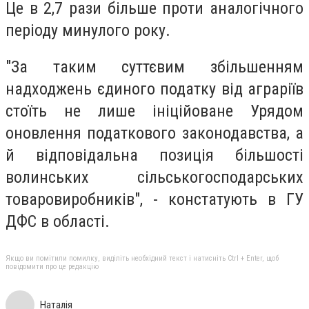
Це в 2,7 рази більше проти аналогічного
періоду минулого року.
"За таким суттєвим збільшенням
надходжень єдиного податку від аграріїв
стоїть не лише ініційоване Урядом
оновлення податкового законодавства, а
й відповідальна позиція більшості
волинських сільськогосподарських
товаровиробників", - констатують в ГУ
ДФС в області.
Якщо ви помітили помилку, виділіть необхідний текст і натисніть Ctrl + Enter, щоб
повідомити про це редакцію
Наталія