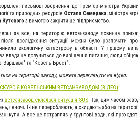
формлені письмові звернення до Прем'єр-міністра Україн
ології та природних ресурсів
Остапа Семерака
, міністра аг
а Кутового
з вимогою закрити це підприємство.
 перш за все, на територію ветсанзаводу повинна приїха
 після дослідження ситуації, можна було розпочати проц
чинило екологічну катастрофу в області. У гіршому вип
ева влада не долучиться до вирішення питання, люди обіця
в-Варшава" та "Ковель-Брест".
ються на території заводу, можете переглянути на відео:
СКУРСІЯ КОВЕЛЬСЬКИМ ВЕТСАНЗАВОДОМ (ВІДЕО)
ез
ветсанзавод склалася ситуація SOS
. Так, цим часом заво
нь, і вночі. Їх не переробляють, а скидають або на території
зні купи. А все це потрапляє у ґрунтові води, які проходят