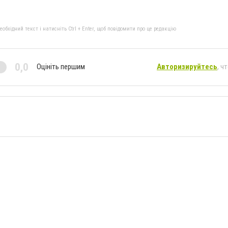
бхідний текст і натисніть Ctrl + Enter, щоб повідомити про це редакцію
0,0
Оцініть першим
Авторизируйтесь
, ч