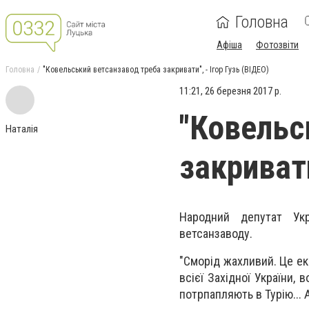
Головна
Афіша
Фотозвіти
Головна
"Ковельський ветсанзавод треба закривати", - Ігор Гузь (ВІДЕО)
11:21, 26 березня 2017 р.
"Ковельс
Наталія
закривати
Народний депутат Ук
ветсанзаводу.
"Сморід жахливий. Це ек
всієї Західної України,
потрпапляють в Турію... А