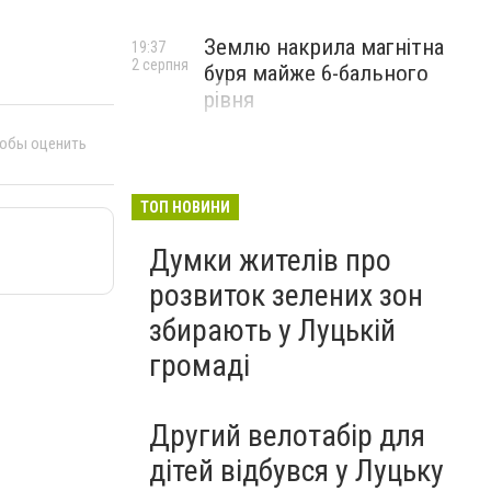
Землю накрила магнітна
19:37
2 серпня
буря майже 6-бального
рівня
тобы оценить
ТОП НОВИНИ
Думки жителів про
розвиток зелених зон
збирають у Луцькій
громаді
Другий велотабір для
дітей відбувся у Луцьку