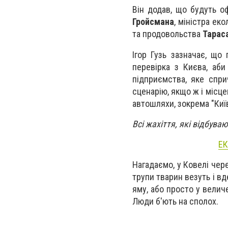
Він додав, що будуть о
Гройсмана
, міністра ек
та продовольства
Тарас
Ігор Гузь зазначає, що
перевірка з Києва, аби
підприємства, яке спри
сценарію, якщо ж і місц
автошляхи, зокрема "Киї
Всі жахіття, які відбува
ЕК
Нагадаємо, у Ковелі чер
трупи тварин везуть і вде
яму, або просто у величе
Люди б'ють на сполох.