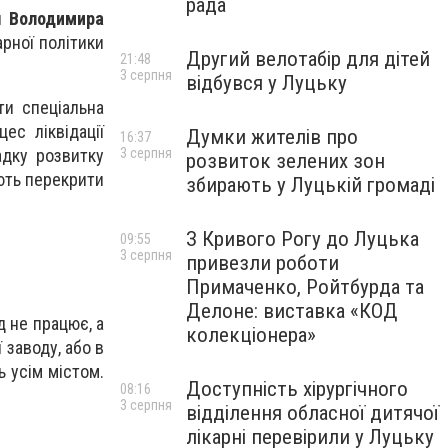
рада
и
Володимира
рарної політики
Другий велотабір для дітей
21:48
3 серпня
відбувся у Луцьку
ти спеціальна
ес ліквідації
Думки жителів про
16:37
адку розвитку
3 серпня
розвиток зелених зон
ють перекрити
збирають у Луцькій громаді
З Кривого Рогу до Луцька
09:55
3 серпня
привезли роботи
Примаченко, Ройтбурда та
Делоне: виставка «КОД
д не працює, а
колекціонера»
 заводу, або в
ь усім містом.
Доступність хірургічного
08:16
3 серпня
відділення обласної дитячої
лікарні перевірили у Луцьку