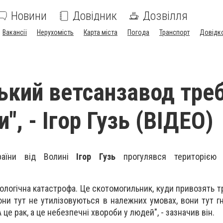
Новини
Довідник
Дозвілля
Вакансії
Нерухомість
Карта міста
Погода
Транспорт
Довідк
ький ветсанзавод тре
", - Ігор Гузь (ВІДЕО)
раїни від Волині
Ігор Гузь
прогулявся територією 
ологічна катастрофа. Це скотомогильник, куди привозять т
 вони тут не утилізовуються в належних умовах, вони тут 
 це рак, а це небезпечні хвороби у людей", - зазначив він.