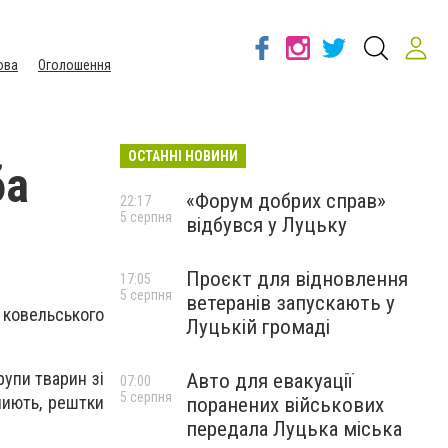
ова
Оголошення
ОСТАННІ НОВИНИ
ба
«Форум добрих справ»
22:17
5 серпня
відбувся у Луцьку
Проєкт для відновлення
17:05
5 серпня
ветеранів запускають у
ковельського
Луцькій громаді
рупи тварин зі
Авто для евакуації
07:00
5 серпня
гниють, рештки
поранених військових
передала Луцька міська