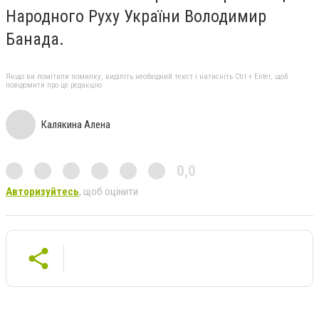
Народного Руху України Володимир
Банада.
Якщо ви помітили помилку, виділіть необхідний текст і натисніть Ctrl + Enter, щоб
повідомити про це редакцію
Калякина Алена
0,0
Авторизуйтесь
, щоб оцінити