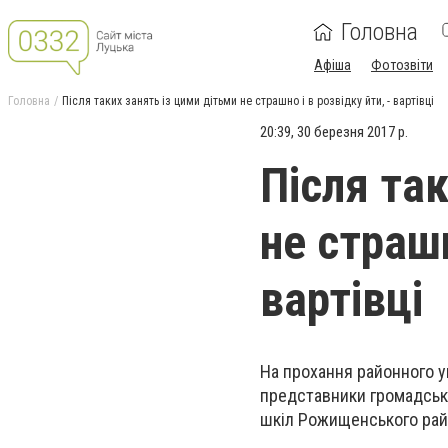
Головна
Афіша
Фотозвіти
Головна
Після таких занять із цими дітьми не страшно і в розвідку йти, - вартівці
20:39, 30 березня 2017 р.
Після та
не страшн
вартівці
На прохання районного уп
представники громадсько
шкіл Рожищенського рай