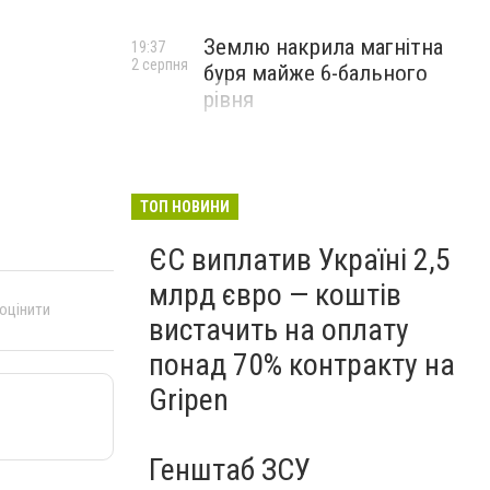
Землю накрила магнітна
19:37
2 серпня
буря майже 6-бального
рівня
ТОП НОВИНИ
ЄС виплатив Україні 2,5
млрд євро — коштів
 оцінити
вистачить на оплату
понад 70% контракту на
Gripen
Генштаб ЗСУ