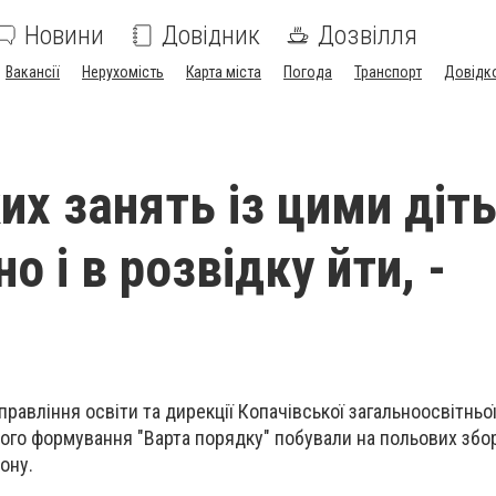
Новини
Довідник
Дозвілля
Вакансії
Нерухомість
Карта міста
Погода
Транспорт
Довідк
ких занять із цими діт
о і в розвідку йти, -
равління освіти та дирекції Копачівської загальноосвітньо
го формування "Варта порядку" побували на польових збо
ону.