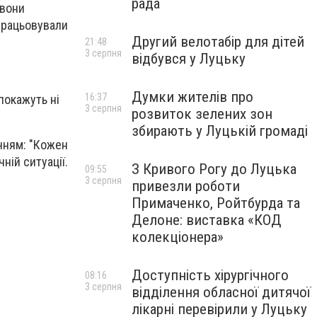
рада
 вони
працьовували
Другий велотабір для дітей
21:48
3 серпня
відбувся у Луцьку
Думки жителів про
16:37
покажуть ні
3 серпня
розвиток зелених зон
збирають у Луцькій громаді
учням: "Кожен
ній ситуації.
З Кривого Рогу до Луцька
09:55
3 серпня
привезли роботи
Примаченко, Ройтбурда та
Делоне: виставка «КОД
колекціонера»
Доступність хірургічного
08:16
3 серпня
відділення обласної дитячої
лікарні перевірили у Луцьку