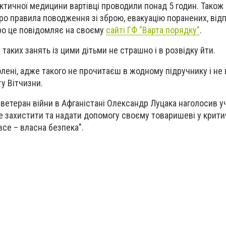
актичної медицини вартівці проводили понад 5 годин. Також
о правила поводження зі зброю, евакуацію поранених, від
ро це повідомляє на своєму
сайті ГФ "Варта порядку"
.
 таких занять із цими дітьми не страшно і в розвідку йти.
лені, адже такого не прочитаєш в жодному підручнику і не 
ту Вітчизни.
 ветеран війни в Афганістані Олександр Луцака наголосив 
е захистити та надати допомогу своєму товаришеві у критич
все – власна безпека".