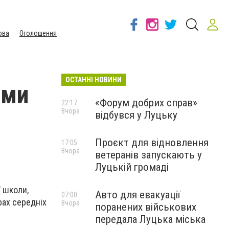
ова
Оголошення
ОСТАННІ НОВИНИ
ьми
«Форум добрих справ»
22:17
Вчора
відбувся у Луцьку
Проєкт для відновлення
17:05
Вчора
ветеранів запускають у
Луцькій громаді
ї школи,
Авто для евакуації
07:00
рах середніх
Вчора
поранених військових
передала Луцька міська