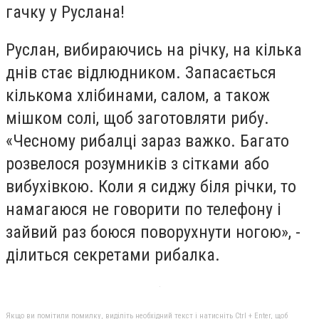
гачку у Руслана!
Руслан, вибираючись на річку, на кілька
днів стає відлюдником. Запасається
кількома хлібинами, салом, а також
мішком солі, щоб заготовляти рибу.
«Чесному рибалці зараз важко. Багато
розвелося розумників з сітками або
вибухівкою. Коли я сиджу біля річки, то
намагаюся не говорити по телефону і
зайвий раз боюся поворухнути ногою», -
ділиться секретами рибалка.
Якщо ви помітили помилку, виділіть необхідний текст і натисніть Ctrl + Enter, щоб