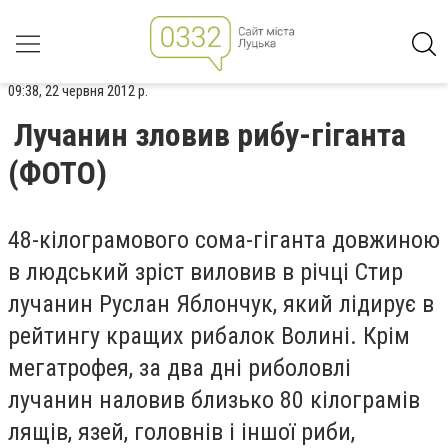
09:38, 22 червня 2012 р.
Лучанин зловив рибу-гіганта
(ФОТО)
48-кілограмового сома-гіганта довжиною
в людський зріст виловив в річці Стир
лучанин Руслан Яблончук, який лідирує в
рейтингу кращих рибалок Волині. Крім
мегатрофея, за два дні риболовлі
лучанин наловив близько 80 кілограмів
лящів, язей, головнів і іншої риби,