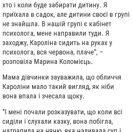
хто і коли буде забирати дитину. Я
приїхала в садок, але дитини своєї в групі
не знайшла. В нашій групі є кабінет
психолога, мене направили туди. Я
заходжу, Кароліна сидить на руках у
психолога, вся червона, плаче”, –
розповіла Марина Коломієць.
Мама дівчинки зауважила, що обличчя
Кароліни мало такий вигляд, як ніби
вона впала і зчесала щоку.
"І мені почали розказувати, що коли всі
сиділи і слухали казку, вона побігла,
натрапила на няню, яка наливала суп і