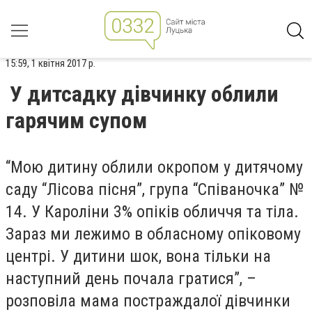
15:59, 1 квітня 2017 р.
У дитсадку дівчинку облили
гарячим супом
“Мою дитину облили окропом у дитячому
саду “Лісова пісня”, група “Співаночка” №
14. У Кароліни 3% опіків обличчя та тіла.
Зараз ми лежимо в обласному опіковому
центрі. У дитини шок, вона тільки на
наступний день почала гратися”, –
розповіла мама постраждалої дівчинки