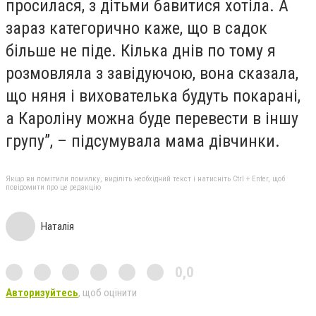
просилася, з дітьми бавитися хотіла. А
зараз категорично каже, що в садок
більше не піде. Кілька днів по тому я
розмовляла з завідуючою, вона сказала,
що няня і вихователька будуть покарані,
а Кароліну можна буде перевести в іншу
групу”, – підсумувала мама дівчинки.
Якщо ви помітили помилку, виділіть необхідний текст і натисніть Ctrl + Enter, щоб
повідомити про це редакцію
Наталія
0,0
Авторизуйтесь
, щоб оцінити