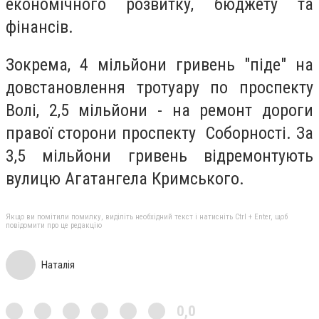
економічного розвитку, бюджету та
фінансів.
Зокрема, 4 мільйони гривень "піде" на
довстановлення тротуару по проспекту
Волі, 2,5 мільйони - на ремонт дороги
правої сторони проспекту Соборності. За
3,5 мільйони гривень відремонтують
вулицю Агатангела Кримського.
Якщо ви помітили помилку, виділіть необхідний текст і натисніть Ctrl + Enter, щоб
повідомити про це редакцію
Наталія
0,0