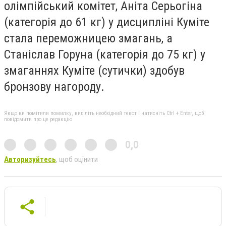
олімпійський комітет, Аніта Серьогіна
(категорія до 61 кг) у дисципліні Куміте
стала переможницею змагань, а
Станіслав Горуна (категорія до 75 кг) у
змаганнях Куміте (сутички) здобув
бронзову нагороду.
Якщо ви помітили помилку, виділіть необхідний текст і натисніть Ctrl + Enter, щоб
повідомити про це редакцію
0,0
Авторизуйтесь
, щоб оцінити