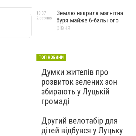
Землю накрила магнітна
19:37
2 серпня
буря майже 6-бального
рівня
ТОП НОВИНИ
Думки жителів про
розвиток зелених зон
збирають у Луцькій
громаді
Другий велотабір для
дітей відбувся у Луцьку