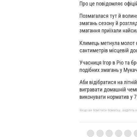
Про це повідомляє офіцій
Позмагалася тут й воли
змагань сезону й розгляд
змагання приїхали найсил
Климець метнула молот н
сантиметрів місцевій до
Учасниця Ігор в Ріо та 
подібних змагань у Мукач
Аби відібратися на літн
вигравати домашній чемпі
виконувати норматив у 7
Якщо ви помітили помилку, виділіть нео