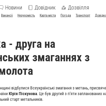
Новини
Довідник
Дозвілля
Вакансії
Нерухомість
Карта міста
Погода
Транспорт
Довідк
а - друга на
нських змаганнях з
молота
нщині відбулися Всеукраїнські змагання з метань, присвяче
раїни
Юрія Піскунова
. Це був другий з п’яти запланованих н
льний старт метальників.