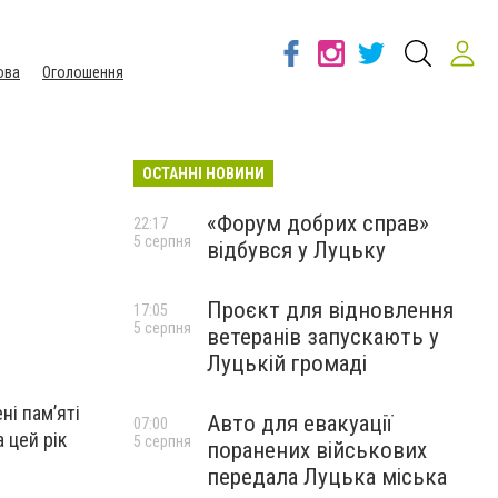
ова
Оголошення
ОСТАННІ НОВИНИ
«Форум добрих справ»
22:17
5 серпня
відбувся у Луцьку
Проєкт для відновлення
17:05
5 серпня
ветеранів запускають у
Луцькій громаді
ні пам’яті
Авто для евакуації
07:00
а цей рік
5 серпня
поранених військових
передала Луцька міська