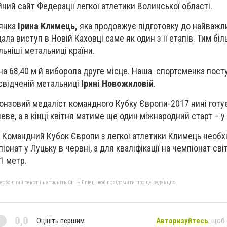
ний сайт Федерації легкої атлетики Волинської області.
нянка
Ірина Климець,
яка продовжує підготовку до найважл
ала виступ в Новій Каховці саме як один з її етапів. Тим біл
ьніші метальниці країни.
а 68,40 м й виборола друге місце. Наша спортсменка пост
свідченій метальниці
Ірині Новожиловій
.
бронзовий медаліст командного Кубку Європи-2017 нині готу
еве, а в кінці квітня матиме ще один міжнародний старт – у 
ій Командний Кубок Європи з легкої атлетики Климець необх
онат у Луцьку в червні, а для кваліфікації на чемпіонат сві
1 метр.
бхідний текст і натисніть Ctrl + Enter, щоб повідомити про це редакцію
0,0
Оцініть першим
Авторизуйтесь
, щоб