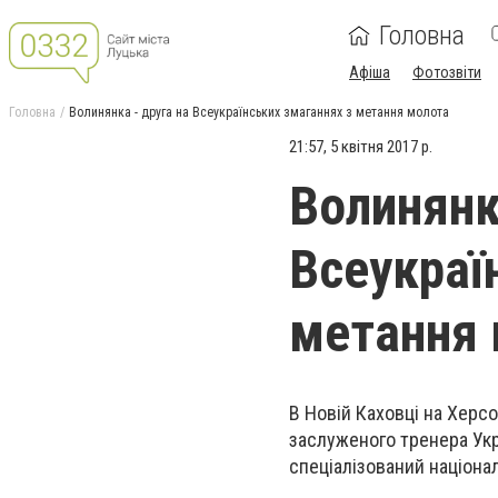
Головна
Афіша
Фотозвіти
Головна
Волинянка - друга на Всеукраїнських змаганнях з метання молота
21:57, 5 квітня 2017 р.
Волинянк
Всеукраї
метання 
В Новій Каховці на Херсо
заслуженого тренера Ук
спеціалізований націона