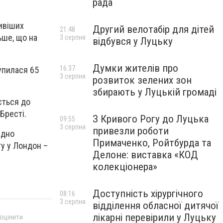
рада
ивіших
Другий велотабір для дітей
21:48
ьше, що на
3 серпня
відбувся у Луцьку
Думки жителів про
16:37
упилася 65
3 серпня
розвиток зелених зон
збирають у Луцькій громаді
ється до
Бресті.
З Кривого Рогу до Луцька
09:55
3 серпня
привезли роботи
ідно
Примаченко, Ройтбурда та
ту у Лондон –
Делоне: виставка «КОД
колекціонера»
Доступність хірургічного
08:16
3 серпня
відділення обласної дитячої
лікарні перевірили у Луцьку
 оцінити