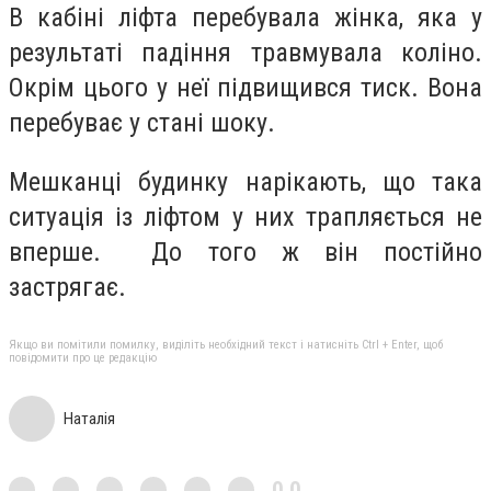
В кабіні ліфта перебувала жінка, яка у
результаті падіння травмувала коліно.
Окрім цього у неї підвищився тиск. Вона
перебуває у стані шоку.
Мешканці будинку нарікають, що така
ситуація із ліфтом у них трапляється не
вперше. До того ж він постійно
застрягає.
Якщо ви помітили помилку, виділіть необхідний текст і натисніть Ctrl + Enter, щоб
повідомити про це редакцію
Наталія
0,0