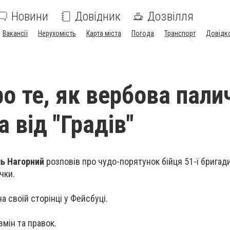
Новини
Довідник
Дозвілля
Вакансії
Нерухомість
Карта міста
Погода
Транспорт
Довідк
ро те, як вербова пали
 від "Градів"
ь Нагорний
розповів про чудо-порятунок бійця 51-ї бригади
чки.
а своїй сторінці у Фейсбуці.
змін та правок.