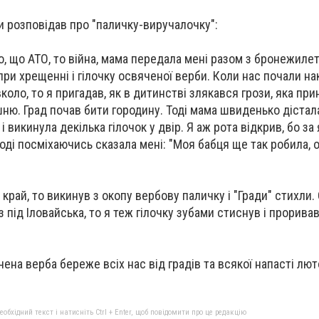
и розповідав про "паличку-виручалочку":
о, що АТО, то війна, мама передала мені разом з бронежилет
ри хрещенні і гілочку освяченої верби. Коли нас почали н
вколо, то я пригадав, як в дитинстві злякався грози, яка пр
шню. Град почав бити городину. Тоді мама швиденько дістал
і викинула декілька гілочок у двір. Я аж рота відкрив, бо за
ді посміхаючись сказала мені: "Моя бабця ще так робила, от
 край, то викинув з окопу вербову паличку і "Гради" стихли.
 з під Іловайська, то я теж гілочку зубами стиснув і прорива
ячена верба береже всіх нас від градів та всякої напасті лют
бхідний текст і натисніть Ctrl + Enter, щоб повідомити про це редакцію