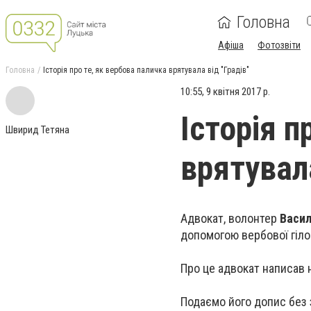
Головна
Афіша
Фотозвіти
Головна
Історія про те, як вербова паличка врятувала від "Градів"
10:55, 9 квітня 2017 р.
Історія п
Швирид Тетяна
врятувала
Адвокат, волонтер
Васил
допомогою вербової гіло
Про це адвокат написав н
Подаємо його допис без 