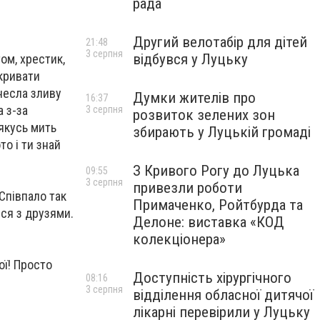
рада
Другий велотабір для дітей
21:48
3 серпня
відбувся у Луцьку
ом, хрестик,
акривати
инесла зливу
Думки жителів про
16:37
а з-за
3 серпня
розвиток зелених зон
 якусь мить
збирають у Луцькій громаді
о і ти знай
З Кривого Рогу до Луцька
09:55
3 серпня
привезли роботи
 Співпало так
Примаченко, Ройтбурда та
вся з друзями.
Делоне: виставка «КОД
колекціонера»
ої! Просто
Доступність хірургічного
08:16
3 серпня
відділення обласної дитячої
лікарні перевірили у Луцьку