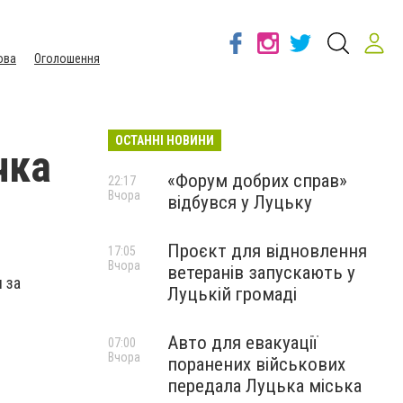
ова
Оголошення
ОСТАННІ НОВИНИ
чка
«Форум добрих справ»
22:17
Вчора
відбувся у Луцьку
Проєкт для відновлення
17:05
Вчора
ветеранів запускають у
 за
Луцькій громаді
Авто для евакуації
07:00
Вчора
поранених військових
передала Луцька міська