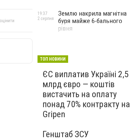
Землю накрила магнітна
19:37
2 серпня
буря майже 6-бального
 оцінити
рівня
ТОП НОВИНИ
ЄС виплатив Україні 2,5
млрд євро — коштів
вистачить на оплату
понад 70% контракту на
Gripen
Генштаб ЗСУ