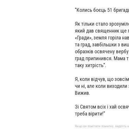
"Колись боєць 51 бригад
Як тільки стало зрозуміл
який дав священник ще п
«Гради», земля горіла на
та град, завбільшки з ви
образків освячену вербу 
град припинився. Мама то
таку хитрість".
Я, коли відчув, що зовсім
чи ні, але коли виходили
Вижив.
Зі Святом всіх і хай осв
треба вірити!"
Якщо ви помітили помилку, виділіть нео