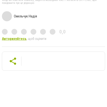
Якщо ви помітили помилку, виділіть необхідний текст і натисніть Ctrl + Enter, щоб
повідомити про це редакцію
Омельчук Надія
0,0
Авторизуйтесь
, щоб оцінити