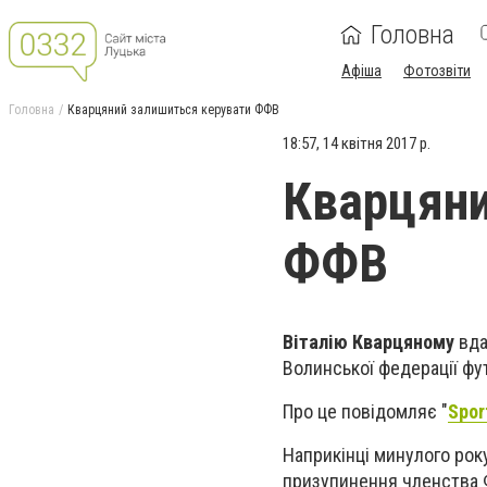
Головна
Афіша
Фотозвіти
Головна
Кварцяний залишиться керувати ФФВ
18:57, 14 квітня 2017 р.
Кварцяни
ФФВ
Віталію Кварцяному
вда
Волинської федерації фу
Про це повідомляє "
Spor
Наприкінці минулого рок
призупинення членства Ф