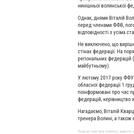
нинішньої волинської фед
Однак, днями Віталій Во
перед членами ФФВ, пог
відповідності з усіма ст
Не виключено, що виріш
стінах федерації. На пор
регіональних федерацій 
майбутньому).
У лютому 2017 року ФФУ
обласної федерації 1 груд
поінформовані про час п
федерацій, керівництво 
Нагадаємо, Віталій Квар
тренера Волині, а також 
Якщо ви помітили помилку, виділіть нео