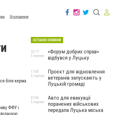
ова
Оголошення
ОСТАННІ НОВИНИ
ти
«Форум добрих справ»
22:17
5 серпня
відбувся у Луцьку
Проєкт для відновлення
17:05
5 серпня
ветеранів запускають у
ся біля керма
Луцькій громаді
Авто для евакуації
07:00
5 серпня
поранених військових
раву ФФУ і
передала Луцька міська
квідацією