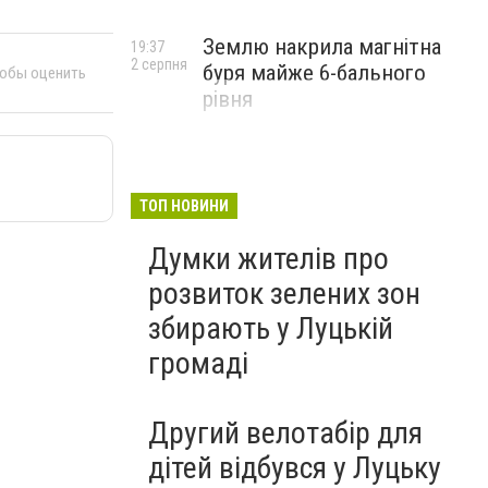
Землю накрила магнітна
19:37
2 серпня
буря майже 6-бального
тобы оценить
рівня
ТОП НОВИНИ
Думки жителів про
розвиток зелених зон
збирають у Луцькій
громаді
Другий велотабір для
дітей відбувся у Луцьку