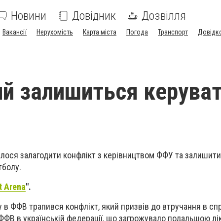
Новини
Довідник
Дозвілля
Вакансії
Нерухомість
Карта міста
Погода
Транспорт
Довідк
й залишиться керува
лося залагодити конфлікт з керівництвом ФФУ та залишити
тболу.
t Arena
".
у в ФФВ трапився конфлікт, який призвів до втручання в сп
ФВ в українській федерації, що загрожувало подальшою лі