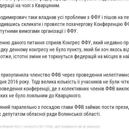
ерації на чолі з Кварцяним.
лодимирович таки владнав усі проблеми з ФФУ і пішов на пе
одившись скликати і провести позачергову Конференцію Ф
атутними вимогами організації і ФФУ.
енню даного питання сприяв Конгрес ФФУ, який недавно п
ядку денному конгресу не було пункту, який би хоч якось в
(отже, істотні зміни не торкнуться федерацій на місцях в 
 призупинила членство ФФВ через проведення нелегітимно
ня 2016 року. Тоді велика кількість її учасників не були чіт
роведення конференції, де з колективних членів ФФВ виклю
яких не було лояльним до Кварцяного.
цяний паралельно з посадою глави ФФВ займає пости прези
є депутатом обласної ради Волинської області.
бхідний текст і натисніть Ctrl + Enter, щоб повідомити про це редакцію