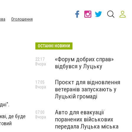
ова
Оголошення
ОСТАННІ НОВИНИ
«Форум добрих справ»
22:17
Вчора
відбувся у Луцьку
Проєкт для відновлення
17:05
Вчора
ветеранів запускають у
Луцькій громаді
дні".
Авто для евакуації
07:00
кві, де буде
Вчора
поранених військових
отовий
передала Луцька міська