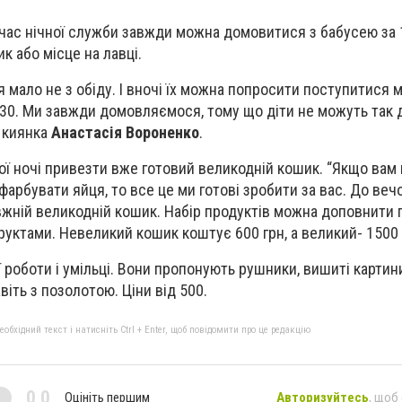
 час нічної служби завжди можна домовитися з бабусею за 1
к або місце на лавці.
я мало не з обіду. І вночі їх можна попросити поступитися 
30. Ми завжди домовляємося, тому що діти не можуть так д
 киянка
Анастасія Вороненко
.
ної ночі привезти вже готовий великодній кошик. “Якщо вам 
 фарбувати яйця, то все це ми готові зробити за вас. До веч
жній великодній кошик. Набір продуктів можна доповнити
руктами. Невеликий кошик коштує 600 грн, а великий- 1500 
роботи і умільці. Вони пропонують рушники, вишиті картини
авіть з позолотою. Ціни від 500.
бхідний текст і натисніть Ctrl + Enter, щоб повідомити про це редакцію
0,0
Оцініть першим
Авторизуйтесь
, щоб