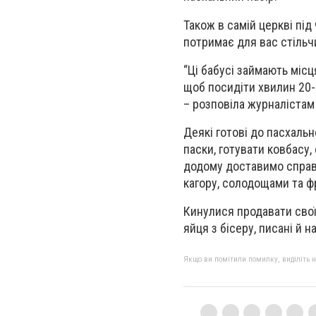
Також в самій церкві під
потримає для вас стільчи
“Ці бабусі займають місц
щоб посидіти хвилин 20-
– розповіла журналістам
Деякі готові до пасхаль
паски, готувати ковбасу,
додому доставимо справ
кагору, солодощами та ф
Кинулися продавати свої 
яйця з бісеру, писані й н
Якщо ви помітили помилку, виділіть нео