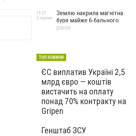
Землю накрила магнітна
19:37
2 серпня
буря майже 6-бального
рівня
ТОП НОВИНИ
ЄС виплатив Україні 2,5
млрд євро — коштів
вистачить на оплату
понад 70% контракту на
Gripen
Генштаб ЗСУ