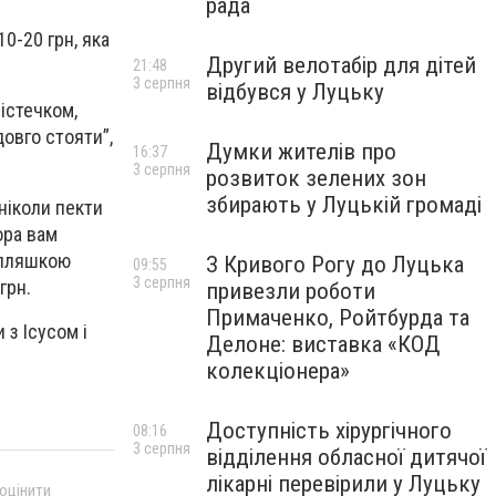
рада
0-20 грн, яка
Другий велотабір для дітей
21:48
3 серпня
відбувся у Луцьку
містечком,
овго стояти”,
Думки жителів про
16:37
3 серпня
розвиток зелених зон
збирають у Луцькій громаді
ніколи пекти
ора вам
 пляшкою
З Кривого Рогу до Луцька
09:55
3 серпня
грн.
привезли роботи
Примаченко, Ройтбурда та
 з Ісусом і
Делоне: виставка «КОД
колекціонера»
Доступність хірургічного
08:16
3 серпня
відділення обласної дитячої
лікарні перевірили у Луцьку
 оцінити