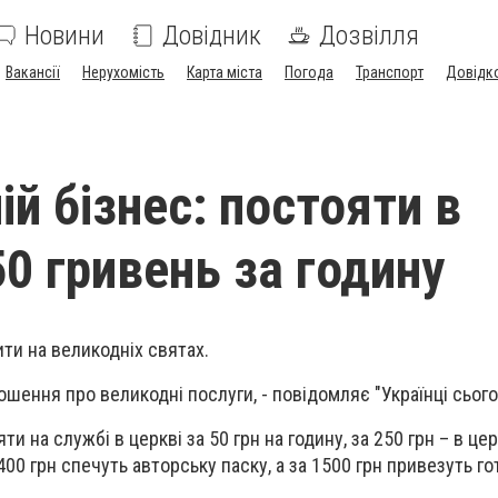
Новини
Довідник
Дозвілля
Вакансії
Нерухомість
Карта міста
Погода
Транспорт
Довідк
й бізнес: постояти в
50 гривень за годину
ти на великодніх святах.
шення про великодні послуги, - повідомляє "Українці сього
ти на службі в церкві за 50 грн на годину, за 250 грн – в цер
00 грн спечуть авторську паску, а за 1500 грн привезуть г