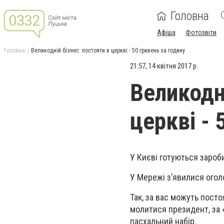
Головна
Афіша
Фотозвіти
Головна
Великодній бізнес: постояти в церкві - 50 гривень за годину
21:57, 14 квітня 2017 р.
Великодні
церкві - 
У Києві готуються зароби
У Мережі з’явилися оголо
Так, за вас можуть постоя
молитися президент, за 4
пасхальний набір.