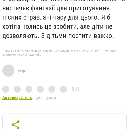
вистачає фантазії для приготування
пісних страв, ані часу для цього. Я б
хотіла колись це зробити, але діти не
дозволяють. З дітьми постити важко.
Якщо ви помітили помилку, виділіть необхідний текст і натисніть Ctrl + Enter, щоб
повідомити про це редакцію
Петро
0,0
Авторизуйтесь
, щоб оцінити