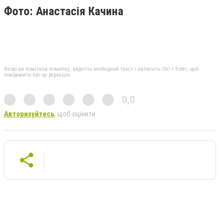
Фото: Анастасія Качина
Якщо ви помітили помилку, виділіть необхідний текст і натисніть Ctrl + Enter, щоб
повідомити про це редакцію
0,0
Авторизуйтесь
, щоб оцінити