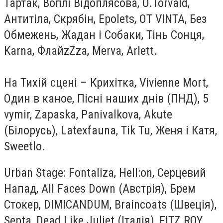
Тартак, Воплі Відоплясова, O.Torvald,
Антитіла, Скрябін, Epolets, OT VINTA, Без
Обмежень, Жадан і Собаки, Тінь Сонця,
Karna, ФлайzZzа, Merva, Arlett.
На Тихій сцені – Крихітка, Vivienne Mort,
Один в каное, Пісні наших днів (ПНД), 5
vymir, Zapaska, Panivalkova, Akute
(Білорусь), Latexfauna, Tik Tu, Женя і Катя,
Sweetlo.
Urban Stage: Fontaliza, Hell:on, Серцевий
Напад, All Faces Down (Австрія), Брем
Стокер, DIMICANDUM, Braincoats (Швеція),
Septa, Dead Like Juliet (Італія), FITZ ROY,