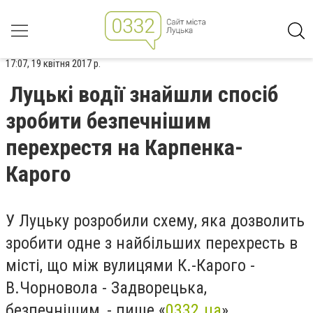
17:07, 19 квітня 2017 р.
Луцькі водії знайшли спосіб
зробити безпечнішим
перехрестя на Карпенка-
Карого
У Луцьку розробили схему, яка дозволить
зробити одне з найбільших перехресть в
місті, що між вулицями К.-Карого -
В.Чорновола - Задворецька,
безпечнішим, - пише «
0332.ua
».