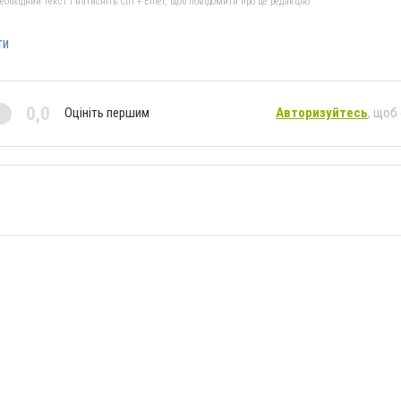
бхідний текст і натисніть Ctrl + Enter, щоб повідомити про це редакцію
ти
0,0
Оцініть першим
Авторизуйтесь
, щоб