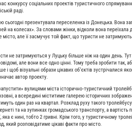
 час конкурсу соціальних проектів туристичного спрямуванн
ській раді.
дею сьогодні презентувала переселенка із Донецька. Вона з
ей на колесах». За словами жінки, відколи вона переїхала 
 місто, але її засмучує той факт, що туристи не затримуют
сти не затримуються у Луцьку більше ніж на один день. Тут 
ловідомі, але вони все одно цінні. Тому треба зробити так, 
ше і щоб візуальні образи цікавих об'єктів зустрічалися яко
значає автор проекту.
«запустити» вулицями міста історично-туристичний тролейб
зовні, а всередині міститиме галерею історичних зображен
тимуть один раз на квартал. Розклад руху такого тролейбусу
рнеті та на зупинках громадського транспорту, а вартість 
, яка є нині, тобто 2 гривні. Крім того, у туристичному троле
, який розповідатиме цікаві факти про місто.