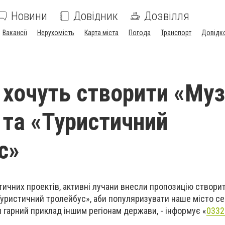
Новини
Довідник
Дозвілля
Вакансії
Нерухомість
Карта міста
Погода
Транспорт
Довідк
 хочуть створити «Муз
 та «Туристичний
с»
тичних проектів, активні лучани внесли пропозицію створит
Туристичний тролейбус», аби популяризувати наше місто с
 гарний приклад іншим регіонам держави, - інформує «
0332