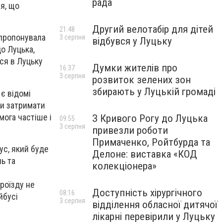
рада
я, що
Другий велотабір для дітей
21:48
апропонувала
3 серпня
відбувся у Луцьку
до Луцька,
ься в Луцьку
Думки жителів про
16:37
3 серпня
розвиток зелених зон
збирають у Луцькій громаді
є відомі
аби затримати
мога частіше і
З Кривого Рогу до Луцька
09:55
3 серпня
привезли роботи
Примаченко, Ройтбурда та
ус, який буде
Делоне: виставка «КОД
ь та
колекціонера»
проїзду не
Доступність хірургічного
08:16
йбусі
3 серпня
відділення обласної дитячої
лікарні перевірили у Луцьку