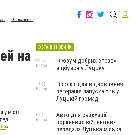
ова
Оголошення
ОСТАННІ НОВИНИ
ей на
«Форум добрих справ»
22:17
Вчора
відбувся у Луцьку
Проєкт для відновлення
17:05
Вчора
ветеранів запускають у
Луцькій громаді
и у місті
Авто для евакуації
07:00
еред
Вчора
поранених військових
.ua
».
передала Луцька міська