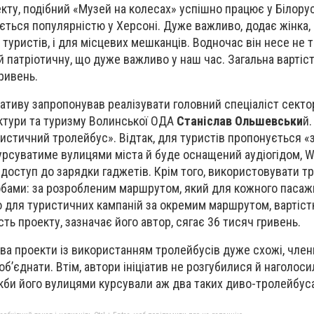
ту, подібний «Музей на колесах» успішно працює у Білорусі
ється популярністю у Херсоні. Дуже важливо, додає жінка,
я туристів, і для місцевих мешканців. Водночас він несе не т
й патріотичну, що дуже важливо у наш час. Загальна вартіст
ривень.
ціативу запропонував реалізувати головний спеціаліст сект
ктури та туризму Волинської ОДА
Станіслав Ольшевськи
й.
истичний тролейбус». Відтак, для туристів пропонується «
рсуватиме вулицями міста й буде оснащений аудіогідом, Wi-
доступ до зарядки гаджетів. Крім того, використовувати т
бами: за розробленим маршрутом, який для кожного пасаж
бо для туристичних кампаній за окремим маршрутом, вартіст
ість проекту, зазначає його автор, сягає 36 тисяч гривень.
ва проекти із використанням тролейбусів дуже схожі, член
 об’єднати. Втім, автори ініціатив не розгубилися й наголос
якби його вулицями курсували аж два таких диво-тролейбус