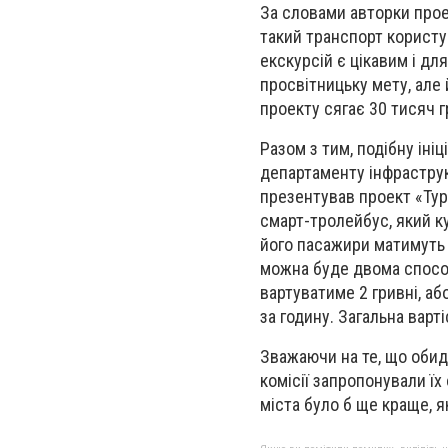
За словами авторки проек
такий транспорт користу
екскурсій є цікавим і дл
просвітницьку мету, але 
проекту сягає 30 тисяч г
Разом з тим, подібну іні
департаменту інфрастру
презентував проект «Тур
смарт-тролейбус, який ку
його пасажири матимуть 
можна буде двома спосо
вартуватиме 2 гривні, а
за годину. Загальна варт
Зважаючи на те, що обид
комісії запропонували їх
міста було б ще краще, 