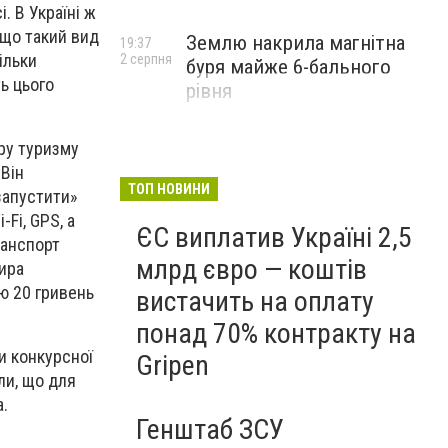
. В Україні ж
 що такий вид
Землю накрила магнітна
19:37
ільки
2 серпня
буря майже 6-бального
ь цього
рівня
ору туризму
 Він
ТОП НОВИНИ
запустити»
Fi, GPS, а
ЄС виплатив Україні 2,5
ранспорт
млрд євро — коштів
ира
ю 20 гривень
вистачить на оплату
понад 70% контракту на
и конкурсної
Gripen
или, що для
а.
Генштаб ЗСУ