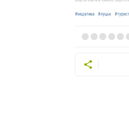
Якщо ви помітили помилку, виділіть нео
#ініціатива
#луцьк
#турис