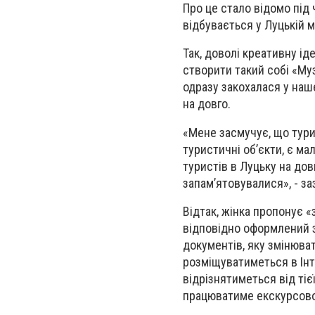
Про це стало відомо під
відбувається у Луцькій мі
Так, доволі креативну і
створити такий собі «Муз
одразу закохалася у наше
на довго.
«Мене засмучує, що тури
туристичні об’єкти, є ма
туристів в Луцьку на дов
запам’ятовувалися», - за
Відтак, жінка пропонує 
відповідно оформлений з
документів, яку змінюва
розміщуватиметься в Інте
відрізнятиметься від тієї
працюватиме екскурсовод