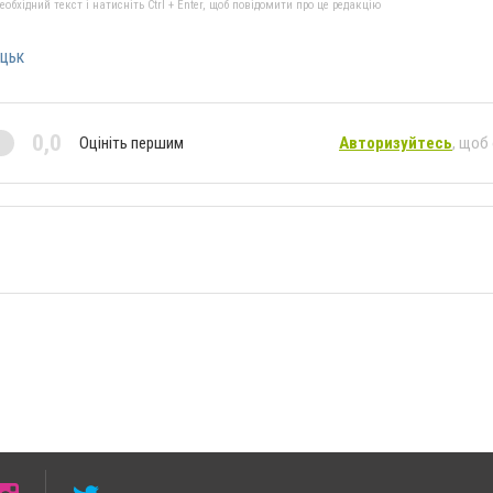
бхідний текст і натисніть Ctrl + Enter, щоб повідомити про це редакцію
цьк
0,0
Оцініть першим
Авторизуйтесь
, щоб