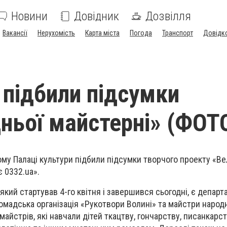
Новини
Довідник
Дозвілля
Вакансії
Нерухомість
Карта міста
Погода
Транспорт
Довідк
 підбили підсумки
ньої майстерні» (ФОТ
кому Палаці культури підбили підсумки творчого проекту «В
 0332.ua».
який стартував 4-го квітня і завершився сьогодні, є депар
ромадська організація «Рукотвори Волині» та майстри народн
майстрів, які навчали дітей ткацтву, гончарству, писанкарст