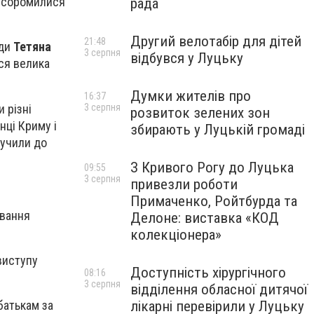
е соромилися
рада
Другий велотабір для дітей
21:48
ади
Тетяна
3 серпня
відбувся у Луцьку
ься велика
Думки жителів про
16:37
 різні
3 серпня
розвиток зелених зон
нці Криму і
збирають у Луцькій громаді
лучили до
З Кривого Рогу до Луцька
09:55
3 серпня
привезли роботи
Примаченко, Ройтбурда та
ування
Делоне: виставка «КОД
колекціонера»
виступу
Доступність хірургічного
08:16
3 серпня
відділення обласної дитячої
лікарні перевірили у Луцьку
батькам за