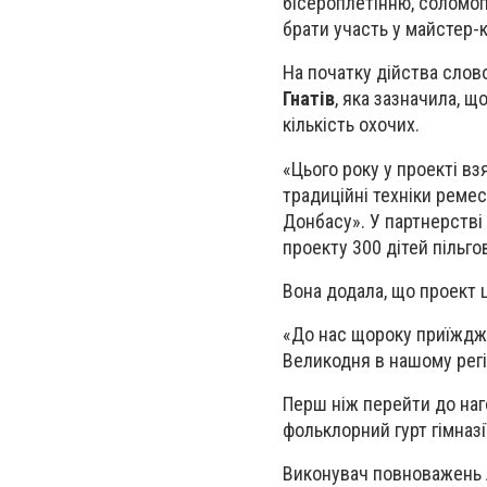
бісероплетінню, соломо
брати участь у майстер-к
На початку дійства слов
Гнатів
, яка зазначила, 
кількість охочих.
«Цього року у проекті вз
традиційні техніки реме
Донбасу». У партнерстві 
проекту 300 дітей пільгов
Вона додала, що проект ц
«До нас щороку приїждж
Великодня в нашому регіо
Перш ніж перейти до наг
фольклорний гурт гімназі
Виконувач повноважень 