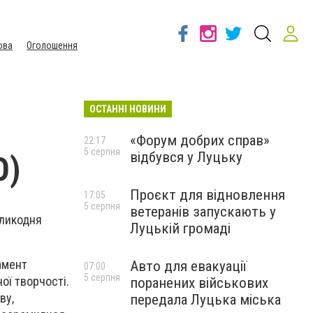
ова
Оголошення
ОСТАННІ НОВИНИ
«Форум добрих справ»
22:17
5 серпня
відбувся у Луцьку
О)
Проєкт для відновлення
17:05
5 серпня
ветеранів запускають у
еликодня
Луцькій громаді
тамент
Авто для евакуації
07:00
5 серпня
ої творчості.
поранених військових
ву,
передала Луцька міська