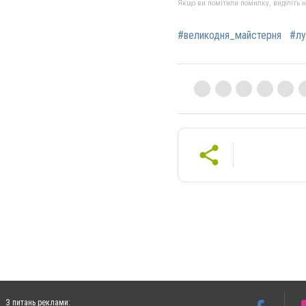
Якщо ви помітили помилку, виділіть нео
#великодня_майстерня
#лу
З питань реклами: