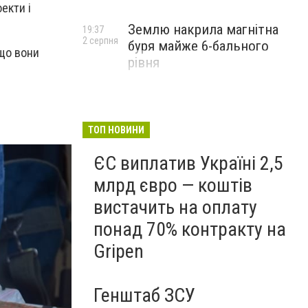
екти і
Землю накрила магнітна
19:37
2 серпня
буря майже 6-бального
 що вони
рівня
ТОП НОВИНИ
ЄС виплатив Україні 2,5
млрд євро — коштів
вистачить на оплату
понад 70% контракту на
Gripen
Генштаб ЗСУ