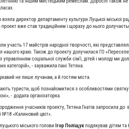
плетінню та іншим мистецьким ремеслам. Дорослі також н
ласах.
о взяла директор департаменту культури Луцької міської р
що проект вже став традиційним і щоразу до нього долучаєт
яли участь 17 майстрів народної творчості, які представляли
сл нашого краю. Також до проекту долучилася ГО «Переселе
з управлінням соціальної служби сім’ї, дітей і молоді ми до
их категорій», - зауважила пані Тетяна.
ікавий не лише лучанам, а й гостям міста.
ають туристи, щоб познайомитися з особливостями святк
ні», - додала організаторка.
ородження учасників проекту, Тетяна Гнатів запросила до 
ї №18 «Калиновий цвіт».
луцького міського голови
Ігор Поліщук
подякував дітям та 