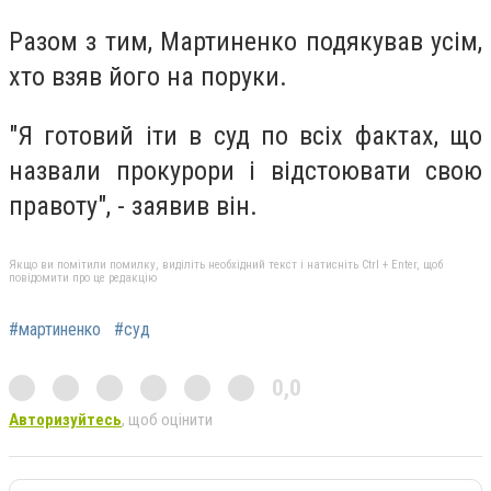
Разом з тим, Мартиненко подякував усім,
хто взяв його на поруки.
"Я готовий іти в суд по всіх фактах, що
назвали прокурори і відстоювати свою
правоту", - заявив він.
Якщо ви помітили помилку, виділіть необхідний текст і натисніть Ctrl + Enter, щоб
повідомити про це редакцію
#мартиненко
#суд
0,0
Авторизуйтесь
, щоб оцінити