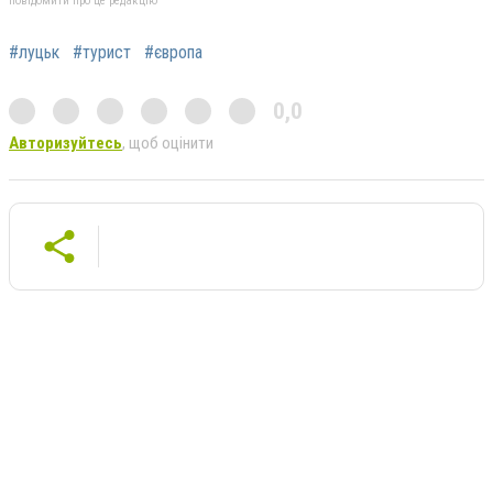
повідомити про це редакцію
#луцьк
#турист
#європа
0,0
Авторизуйтесь
, щоб оцінити