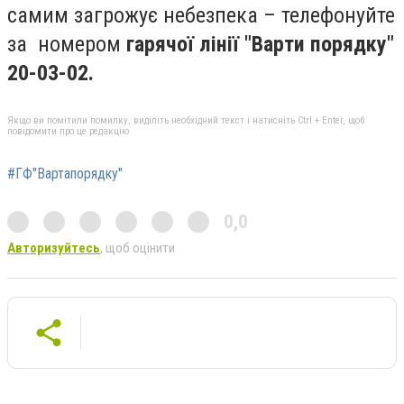
самим загрожує небезпека – телефонуйте
за номером
гарячої лінії "Варти порядку"
20-03-02.
Якщо ви помітили помилку, виділіть необхідний текст і натисніть Ctrl + Enter, щоб
повідомити про це редакцію
#ГФ"Вартапорядку"
0,0
Авторизуйтесь
, щоб оцінити