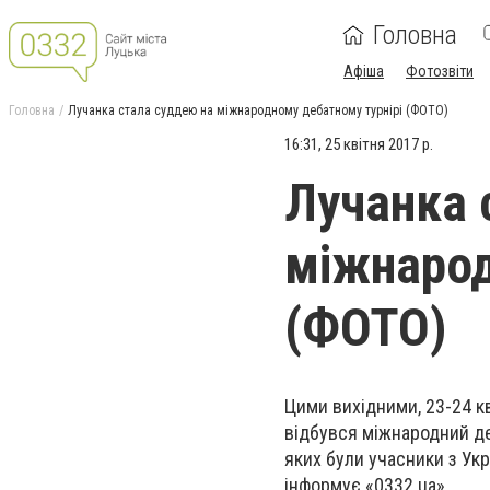
Головна
Афіша
Фотозвіти
Головна
Лучанка стала суддею на міжнародному дебатному турнірі (ФОТО)
16:31, 25 квітня 2017 р.
Лучанка 
міжнарод
(ФОТО)
Цими вихідними, 23-24 кв
відбувся міжнародний деб
яких були учасники з Украї
інформує «0332.ua».