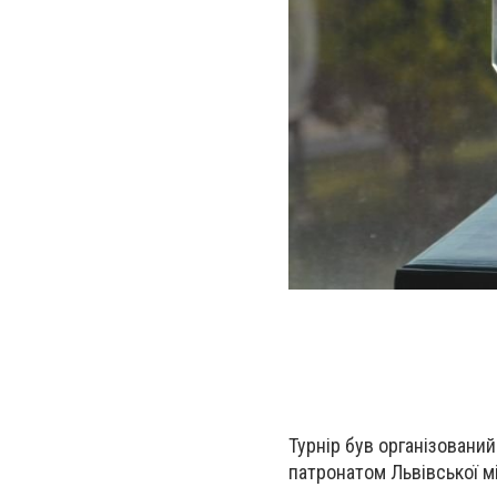
Турнір був організовани
патронатом Львівської мі