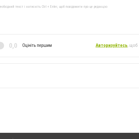
бхідний текст і натисніть Ctrl + Enter, щоб повідомити про це редакцію
0,0
Оцініть першим
Авторизуйтесь
, щоб