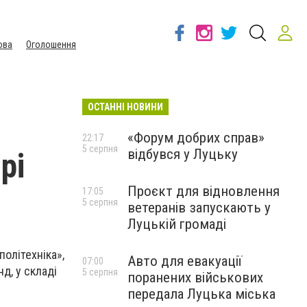
ова
Оголошення
ОСТАННІ НОВИНИ
«Форум добрих справ»
22:17
5 серпня
відбувся у Луцьку
рі
Проєкт для відновлення
17:05
5 серпня
ветеранів запускають у
Луцькій громаді
політехніка»,
Авто для евакуації
07:00
д, у складі
5 серпня
поранених військових
передала Луцька міська