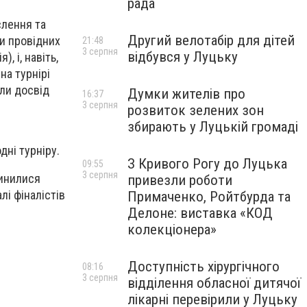
рада
слення та
Другий велотабір для дітей
ли провідних
21:48
3 серпня
відбувся у Луцьку
), і, навіть,
на турнірі
али досвід
Думки жителів про
16:37
3 серпня
розвиток зелених зон
збирають у Луцькій громаді
ні турніру.
З Кривого Рогу до Луцька
09:55
3 серпня
пинилися
привезли роботи
лі фіналістів
Примаченко, Ройтбурда та
Делоне: виставка «КОД
колекціонера»
Доступність хірургічного
08:16
3 серпня
відділення обласної дитячої
лікарні перевірили у Луцьку