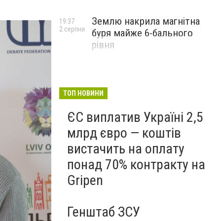
Землю накрила магнітна
19:37
2 серпня
буря майже 6-бального
рівня
ТОП НОВИНИ
ЄС виплатив Україні 2,5
млрд євро — коштів
вистачить на оплату
понад 70% контракту на
Gripen
Генштаб ЗСУ