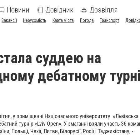
Новини
Довідник
Дозвілля
Вакансії
Нерухомість
Карта міста
Погода
Транспорт
Довідк
стала суддею на
ному дебатному турні
ітня, у приміщенні Національного університету «Львівська 
атний турнір «Lviv Open». У змаганні взяли участь 36 коман
ни, Польщі, Чехії, Литви, Білорусії, Росії і Таджикістану, -