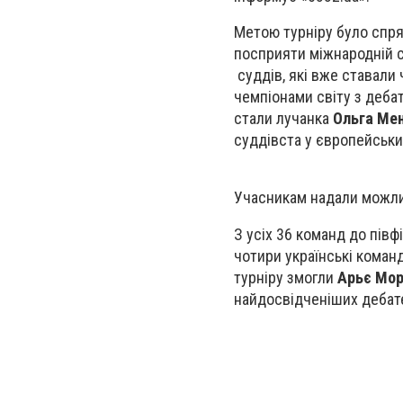
Метою турніру було спря
посприяти міжнародній с
суддів, які вже ставали
чемпіонами світу з дебат
стали лучанка
Ольга Ме
суддівста у європейськи
Учасникам надали можлив
З усіх 36 команд до півф
чотири українські команд
турніру змогли
Арьє Мо
найдосвідченіших дебате