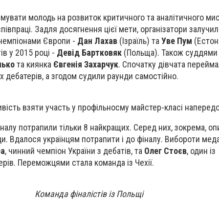
мувати молодь на розвиток критичного та аналітичного ми
півпраці. Задля досягнення цієї мети, організатори залучи
 чемпіонами Європи -
Дан Лахав
(Ізраїль) та
Уве Пум
(Естонія
ів у 2015 році -
Девід Бартковяк
(Польща). Також суддями 
нько
та киянка
Євгенія Захарчук
. Спочатку дівчата перейм
х дебатерів, а згодом судили раунди самостійно.
ість взяти участь у профільносму майстер-класі напередод
іналу потрапили тільки 8 найкращих. Серед них, зокрема, о
и. Вдалося українцям потрапити і до фіналу. Вибороти меда
ра
, чинний чемпіон України з дебатів, та
Олег Стоєв
, один із
рів. Переможцями стала команда із Чехії.
Команда фіналістів із Польщі