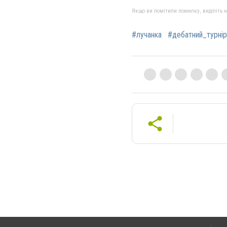
Якщо ви помітили помилку, виділіть нео
#лучанка
#дебатний_турнір