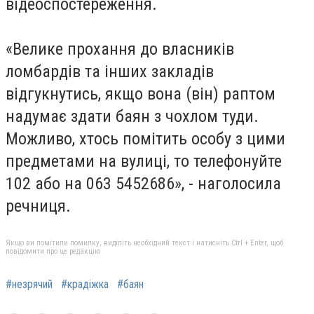
відеоспостереження.
«Велике прохання до власників
ломбардів та інших закладів
відгукнутись, якщо вона (він) раптом
надумає здати баян з чохлом туди.
Можливо, хтось помітить особу з цими
предметами на вулиці, то телефонуйте
102 або на 063 5452686», - наголосила
речниця.
Якщо ви помітили помилку, виділіть необхідний текст і натисніть Ctrl + Enter, щоб
повідомити про це редакцію
#незрячий
#крадіжка
#баян