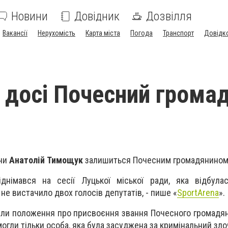
Новини
Довідник
Дозвілля
Вакансії
Нерухомість
Карта міста
Погода
Транспорт
Довідк
досі Почесний грома
їни
Анатолій Тимощук
залишиться Почесним громадянином
днімався на сесії Луцької міської ради, яка відбулас
е вистачило двох голосів депутатів, - пише «
SportArena
».
или положення про присвоєння звання Почесного громадян
могли тільки особа, яка була засуджена за кримінальний зл