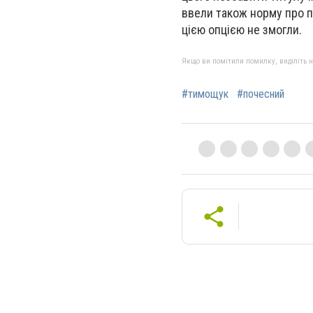
ввели також норму про п
цією опцією не змогли.
Якщо ви помітили помилку, виділіть нео
#тимощук
#почесний