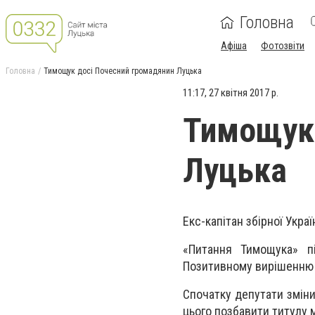
Головна
Афіша
Фотозвіти
Головна
Тимощук досі Почесний громадянин Луцька
11:17, 27 квітня 2017 р.
Тимощук 
Луцька
Екс-капітан збірної Укра
«Питання Тимощука» пі
Позитивному вирішенню н
Спочатку депутати змін
цього позбавити титулу 