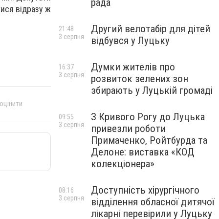
рада
тися відразу ж
Другий велотабір для дітей
21:48
3 серпня
відбувся у Луцьку
Думки жителів про
16:37
3 серпня
розвиток зелених зон
збирають у Луцькій громаді
 оцінити
З Кривого Рогу до Луцька
09:55
3 серпня
привезли роботи
Примаченко, Ройтбурда та
Делоне: виставка «КОД
колекціонера»
Доступність хірургічного
08:16
3 серпня
відділення обласної дитячої
лікарні перевірили у Луцьку