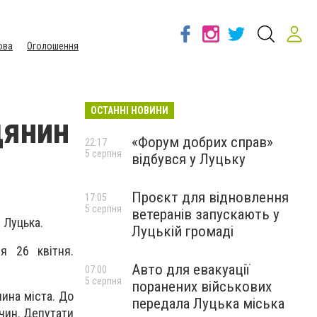
ова
Оголошення
ОСТАННІ НОВИНИ
дянин
«Форум добрих справ»
22:17
5 серпня
відбувся у Луцьку
Проєкт для відновлення
17:05
5 серпня
ветеранів запускають у
 Луцька.
Луцькій громаді
я 26 квітня.
Авто для евакуації
07:00
5 серпня
поранених військових
ина міста. До
передала Луцька міська
очин. Депутати