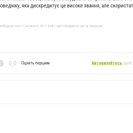
оведінку, яка дискредитує це високе звання, але скориста
бхідний текст і натисніть Ctrl + Enter, щоб повідомити про це редакцію
0,0
Оцініть першим
Авторизуйтесь
, щоб