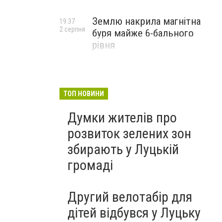
Землю накрила магнітна
19:37
2 серпня
буря майже 6-бального
рівня
ТОП НОВИНИ
Думки жителів про
розвиток зелених зон
збирають у Луцькій
громаді
Другий велотабір для
дітей відбувся у Луцьку